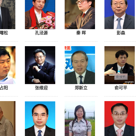
曙松
孔泾源
秦 晖
彭森
占阳
张维迎
郑新立
俞可平