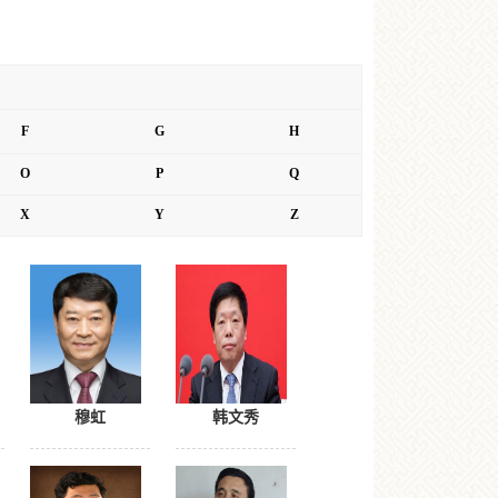
F
G
H
O
P
Q
X
Y
Z
穆虹
韩文秀