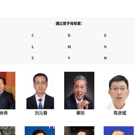
通过首字母检索：
C
D
E
L
M
N
U
V
W
尚希
刘元春
蔡昉
陈彦斌