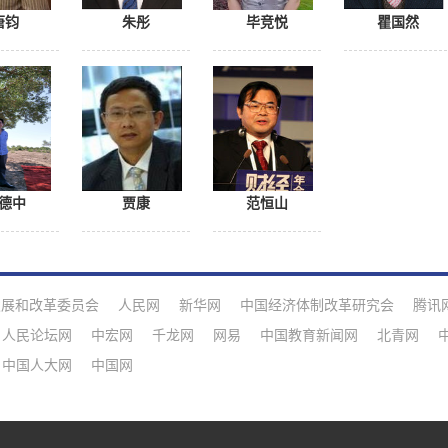
唐钧
朱彤
毕竞悦
瞿国然
德中
贾康
范恒山
发展和改革委员会
人民网
新华网
中国经济体制改革研究会
腾讯
人民论坛网
中宏网
千龙网
网易
中国教育新闻网
北青网
中国人大网
中国网