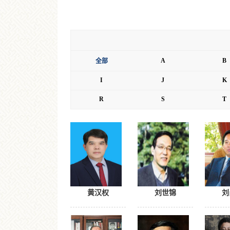
A
B
全部
I
J
K
R
S
T
黄汉权
刘世锦
刘