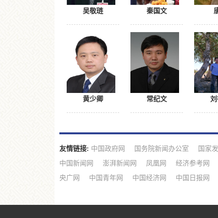
吴敬琏
秦国文
黄少卿
常纪文
刘
友情链接:
中国政府网
国务院新闻办公室
国家
中国新闻网
澎湃新闻网
凤凰网
经济参考网
央广网
中国青年网
中国经济网
中国日报网