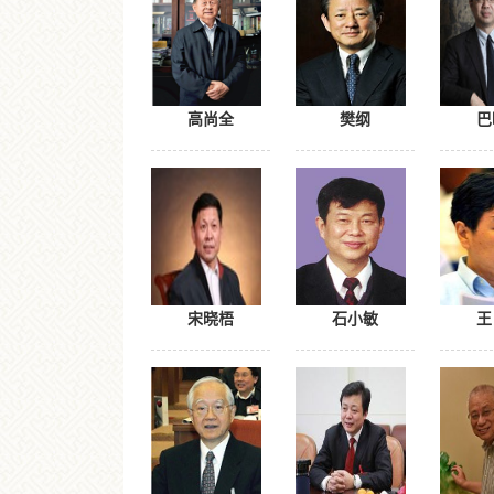
高尚全
樊纲
巴
宋晓梧
石小敏
王