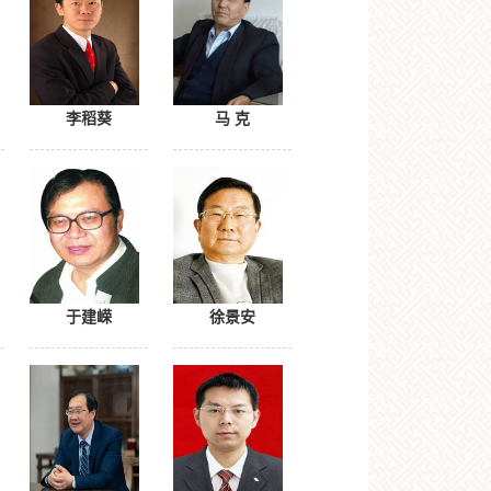
李稻葵
马 克
于建嵘
徐景安