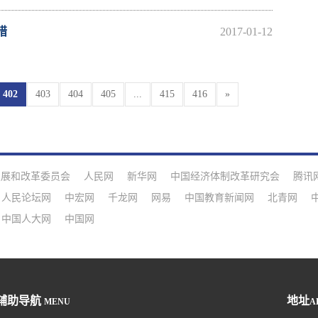
措
2017-01-12
402
403
404
405
...
415
416
»
发展和改革委员会
人民网
新华网
中国经济体制改革研究会
腾讯
人民论坛网
中宏网
千龙网
网易
中国教育新闻网
北青网
中国人大网
中国网
辅助导航
地址
MENU
A