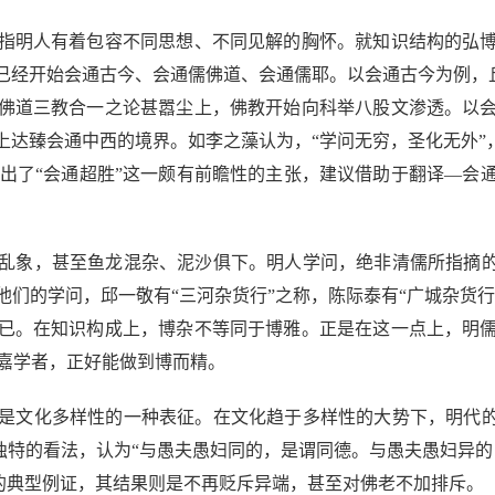
明人有着包容不同思想、不同见解的胸怀。就知识结构的弘博
经开始会通古今、会通儒佛道、会通儒耶。以会通古今为例，丘
佛道三教合一之论甚嚣尘上，佛教开始向科举八股文渗透。以
达臻会通中西的境界。如李之藻认为，“学问无穷，圣化无外”
提出了“会通超胜”这一颇有前瞻性的主张，建议借助于翻译—
象，甚至鱼龙混杂、泥沙俱下。明人学问，绝非清儒所指摘的“
们的学问，邱一敬有“三河杂货行”之称，陈际泰有“广城杂货行
已。在知识构成上，博杂不等同于博雅。正是在这一点上，明
乾嘉学者，正好能做到博而精。
文化多样性的一种表征。在文化趋于多样性的大势下，明代的知
其独特的看法，认为“与愚夫愚妇同的，是谓同德。与愚夫愚妇异
化的典型例证，其结果则是不再贬斥异端，甚至对佛老不加排斥。