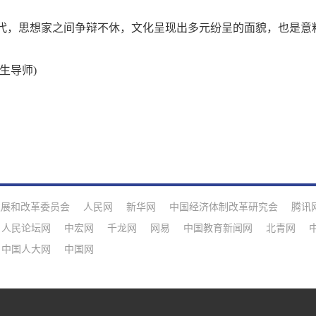
，思想家之间争辩不休，文化呈现出多元纷呈的面貌，也是意
生导师)
发展和改革委员会
人民网
新华网
中国经济体制改革研究会
腾讯
人民论坛网
中宏网
千龙网
网易
中国教育新闻网
北青网
中国人大网
中国网