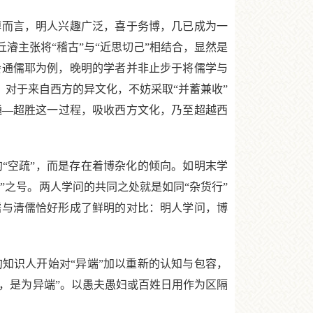
而言，明人兴趣广泛，喜于务博，几已成为一
濬主张将“稽古”与“近思切己”相结合，显然是
会通儒耶为例，晚明的学者并非止步于将儒学与
，对于来自西方的异文化，不妨采取“并蓄兼收”
会通—超胜这一过程，吸收西方文化，乃至超越西
空疏”，而是存在着博杂化的倾向。如明末学
”之号。两人学问的共同之处就是如同“杂货行”
儒与清儒恰好形成了鲜明的对比：明人学问，博
识人开始对“异端”加以重新的认知与包容，
的，是为异端”。以愚夫愚妇或百姓日用作为区隔