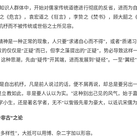
识人群体中，开始对儒家传统道德进行彻底的反省，进而为自
之《危言》，袁宏道之《狂言》，李贽之《焚书》，顾大韶之
机杼而不被传统或世俗之士所见容。
是一种正常的现象，人只要“求诸自心而不得”，或者“质诸习
取的仅仅是“正疑”而已，但李之藻提出的“正疑”，势必导致这样一
这种思潮，先由“疑传”开其端，进而发展到“疑经”。一至“翼经”
自出机杼，凡是前人说过的话，便不屑再说，却总是要另出一
是立教如此，非是要人认以为实。”这种别出己见的风气，始于
小生，还是著名学者，无不“以訾毁先辈为豪大，以诋讥宋儒为
非古”之论
多样性”，大抵可以用博、杂二字加以形容。