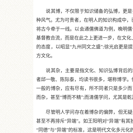
说其博，不仅限于知识储备的弘博，更是指
种风气。尤为可贵者，在明人的知识构成中，已
将古今牵于一线。以会通儒佛道为例，晚明儒
基督教合流，而是在此之上更进一步，在文化上
的态度，以昭显“九州同文之盛”;徐光启更是
方文化。
说其杂，主要是指文化、知识弘博背后的乱
者邱一敬、陈际泰，均读书很多，堪称博学。他
一般的博杂，应有尽有，所不同者只是多少而
而杂，甚至“博而不精”;而清儒学问，尤其是
尽管明人学问存在着博杂的偏弊，但无疑是
甚至不再排斥“异端”。如王阳明对“异端”有
“同德”与“异端”的标准，这是明代文化多元