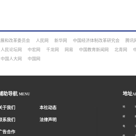
发展和改革委员会
人民网
新华网
中国经济体制改革研究会
腾讯
人民论坛网
中宏网
千龙网
网易
中国教育新闻网
北青网
中国人大网
中国网
辅助导航
地址
MENU
A
关于我们
本社动态
地 址：
邮 编：1
联系我们
法律声明
电 话：01
广告合作
传 真：01