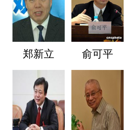
郑新立
俞可平