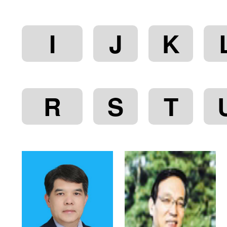
I
J
K
R
S
T