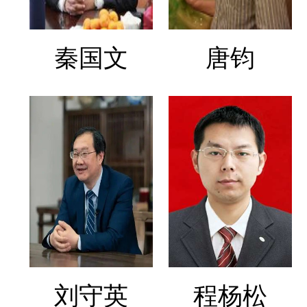
秦国文
唐钧
刘守英
程杨松