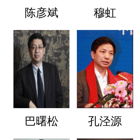
陈彦斌
穆虹
巴曙松
孔泾源