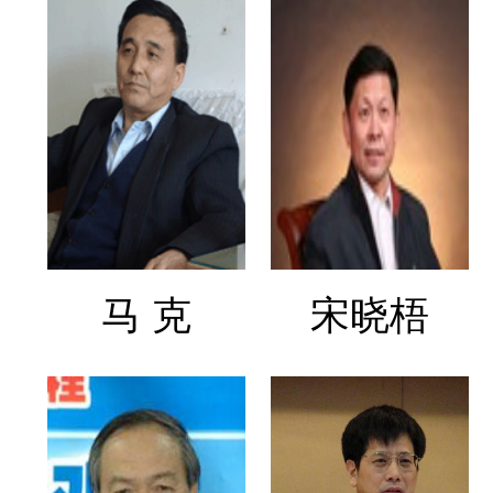
马 克
宋晓梧