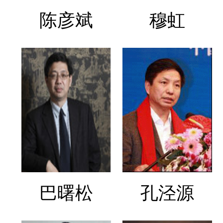
陈彦斌
穆虹
巴曙松
孔泾源