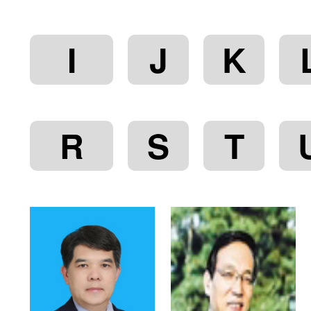
I
J
K
R
S
T