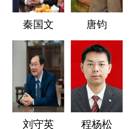
秦国文
唐钧
刘守英
程杨松