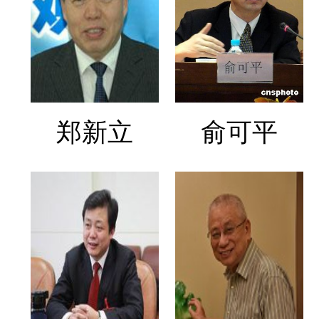
郑新立
俞可平