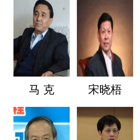
马 克
宋晓梧