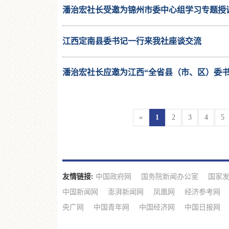
潘治宏社长受邀为锦州市委中心组学习专题授
江西定南县委书记一行来我社座谈交流
潘治宏社长应邀为江西“全省县（市、区）委
研
«
1
2
3
4
5
友情链接:
中国政府网
国务院新闻办公室
国家
中国新闻网
澎湃新闻网
凤凰网
经济参考网
央广网
中国青年网
中国经济网
中国日报网