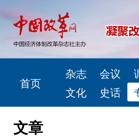
杂志
会议
首页
文化
史话
文章