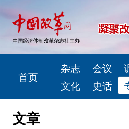
杂志
会议
首页
文化
史话
文章