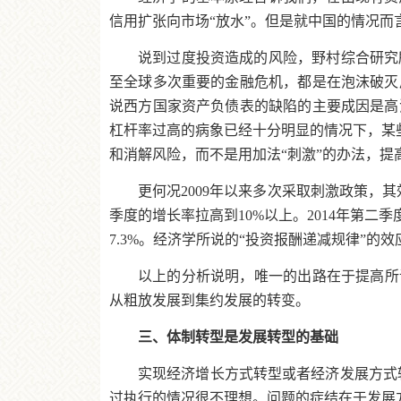
信用扩张向市场“放水”。但是就中国的情况
说到过度投资造成的风险，野村综合研究
至全球多次重要的金融危机，都是在泡沫破灭
说西方国家资产负债表的缺陷的主要成因是高
杠杆率过高的病象已经十分明显的情况下，某些
和消解风险，而不是用加法“刺激”的办法，
更何况2009年以来多次采取刺激政策，其
季度的增长率拉高到10%以上。2014年第二季
7.3%。经济学所说的“投资报酬递减规律”的
以上的分析说明，唯一的出路在于提高所
从粗放发展到集约发展的转变。
三、体制转型是发展转型的基础
实现经济增长方式转型或者经济发展方式转
过执行的情况很不理想。问题的症结在于发展