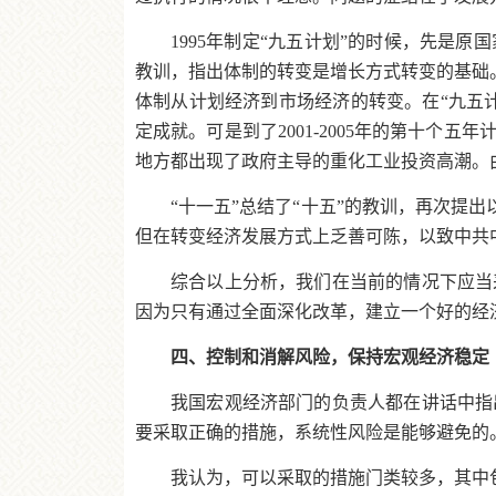
1995年制定“九五计划”的时候，先
教训，指出体制的转变是增长方式转变的基础。
体制从计划经济到市场经济的转变。在“九五计
定成就。可是到了2001-2005年的第十
地方都出现了政府主导的重化工业投资高潮。
“十一五”总结了“十五”的教训，再次提
但在转变经济发展方式上乏善可陈，以致中共中
综合以上分析，我们在当前的情况下应当
因为只有通过全面深化改革，建立一个好的经
四、控制和消解风险，保持宏观经济稳定
我国宏观经济部门的负责人都在讲话中指
要采取正确的措施，系统性风险是能够避免的
我认为，可以采取的措施门类较多，其中