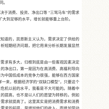
同。
决于消费、投资、净出口等 “三驾马车”的需求
扩大到足够的水平，增长就能够重上台阶。
家知道的，凯恩斯主义认为，需求决定了供给的
分析短期经济问题，把它用来分析长期发展显然
口需求有多大，归根到底是由一些客观因素决定
量的净出口，第一是因为在高消费、高福利导向
因为中国低成本的竞争力很强，能够在西方国家
样一来，根据经济学的“双缺口模型”，只要这个
到危机以前的水平，我看是不大可能的。随着中
求的提高，也不是以人们的愿望为转移的。例如
费需求就提高了。这里其实是把消费需求和消费
费需求的前提，是增加他们的收入。而增加劳动