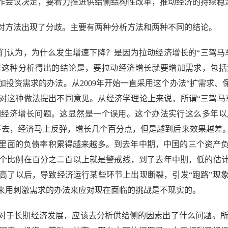
会议决定，要着力推进供给侧结构性改革，推动经济的持续稳
方法出现了分歧。主要有两种分析方法和两种不同的结论。
认为，为什么发生增速下降？是因为拉动经济增长的“三驾马
用这种分析得出的结论是，要拉动经济增长就要增加需求，包
投资需求的办法。从2009年开始一直采用这个办法“扩需求、保增
有人对这种做法提出不同意见。从经济学理论上来说，所谓“三驾
期经济增长问题。这显然是一个误用。这个办法实行这么多年以
款一下去，经济马上反弹，增长几个百分点，但是越到后来效果越差。
债表里面的负债率积累得越来越多。到去年中期，中国的三个资产
这个比例在百分之二百以上就是警戒线，到了去年中期，低的估
高了以后，导致经济运行某些环节上出现断裂，引发“跑路”现
来用刺激需求的办法来应对现在面临的挑战是不现实的。
于长期经济发展，应该去分析供给侧的因素出了什么问题。所谓