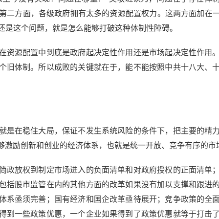
。第二方面，各级政府拥有太多的资源配置权力。这两方面加在
的还是这个问题，就是怎么能够打破这种体制性障碍。
资源配置中到底是政府起决定性作用还是市场起决定性作用。
个旧体制。所以成败的关键就在于，能不能按照中共十八大、
是在稳住大局，保证不发生系统风险的条件下，把主要的精力
够激励创新和创业的经济体系，也就是统一开放、竞争有序的市
政放权到制定市场进入的负面清单和对政府授权的正面清单；
包括股市监管在内的其他方面的改革如果没有加以支撑和跟进
体系亟须完善；国有经济和国企改革亟待展开；竞争政策的全
得到一些政策优惠，一个企业如果得到了政策优惠就等于打击