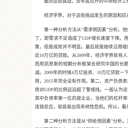
面对这些挑战，去年底召开的中央经济工作
经济学界，对于这些挑战发生的原因和应对
第一种分析方法从“需求侧因素”分析。他们
了，即需求不足造成了GDP增长速度下降。
策，但是成效并不明显。最后就是继续沿用增加
近10万亿的贷款。从2009年，经济学界就
而用凯恩斯的短期分析框架去研究中国的长
减。2009年的时候4万亿投资、10万亿贷
用，2015年完全没有作用。第二，资产负
债对GDP的比例远远超了警戒线。一般认为
其中负债率第一位的是企业，当他们的杠杆率
连锁反应，就容易出现系统性危机。所以，看
第二种分析方法是从“供给侧因素”分析。对