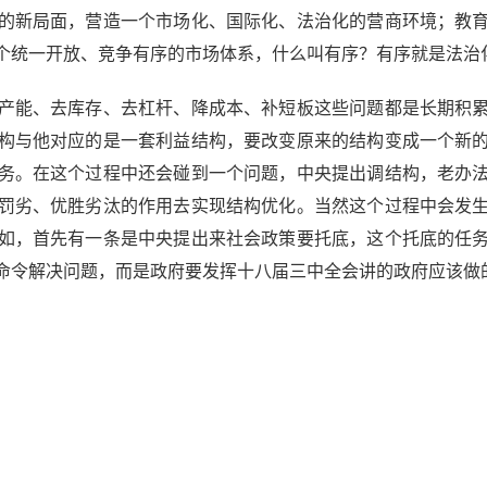
的新局面，营造一个市场化、国际化、法治化的营商环境；教
个统一开放、竞争有序的市场体系，什么叫有序？有序就是法治化
能、去库存、去杠杆、降成本、补短板这些问题都是长期积累
构与他对应的是一套利益结构，要改变原来的结构变成一个新
务。在这个过程中还会碰到一个问题，中央提出调结构，老办
罚劣、优胜劣汰的作用去实现结构优化。当然这个过程中会发
如，首先有一条是中央提出来社会政策要托底，这个托底的任
命令解决问题，而是政府要发挥十八届三中全会讲的政府应该做