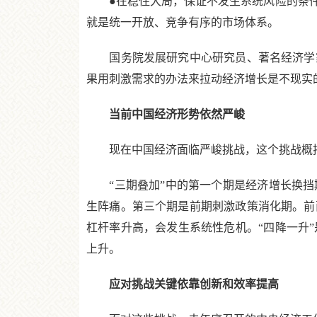
●在稳住大局，保证不发生系统风险的条件
就是统一开放、竞争有序的市场体系。
国务院发展研究中心研究员、著名经济学家
果用刺激需求的办法来拉动经济增长是不现实
当前中国经济形势依然严峻
现在中国经济面临严峻挑战，这个挑战概括地
“三期叠加”中的第一个期是经济增长换挡
生阵痛。第三个期是前期刺激政策消化期。前
杠杆率升高，会发生系统性危机。“四降一升
上升。
应对挑战关键依靠创新和效率提高