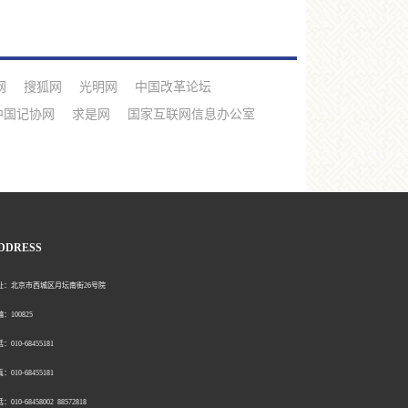
网
搜狐网
光明网
中国改革论坛
中国记协网
求是网
国家互联网信息办公室
DDRESS
北京市西城区月坛南街26号院
00825
0-68455181
0-68455181
：010-68458002 88572818