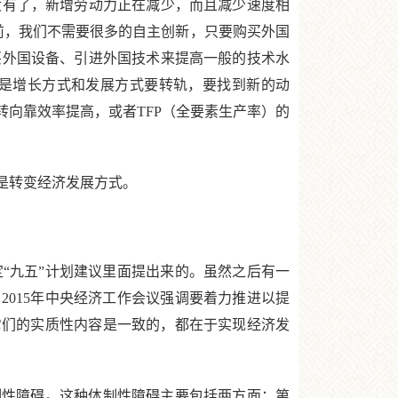
没有了，新增劳动力正在减少，而且减少速度相
前，我们不需要很多的自主创新，只要购买外国
买外国设备、引进外国技术来提高一般的技术水
是增长方式和发展方式要转轨，要找到新的动
向靠效率提高，或者TFP（全要素生产率）的
是转变经济发展方式。
“九五”计划建议里面提出来的。虽然之后有一
2015年中央经济工作会议强调要着力推进以提
它们的实质性内容是一致的，都在于实现经济发
制性障碍。这种体制性障碍主要包括两方面：第