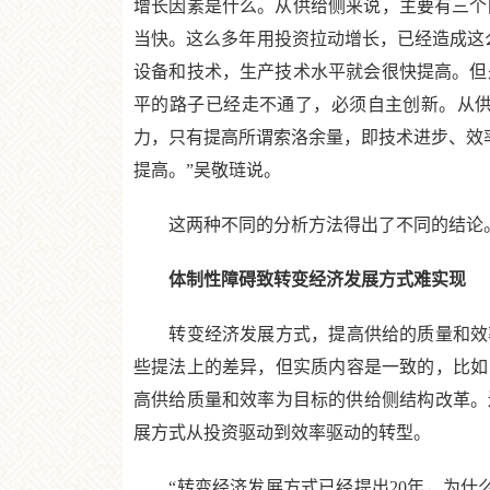
增长因素是什么。从供给侧来说，主要有三个
当快。这么多年用投资拉动增长，已经造成这
设备和技术，生产技术水平就会很快提高。但
平的路子已经走不通了，必须自主创新。从
力，只有提高所谓索洛余量，即技术进步、效
提高。”吴敬琏说。
这两种不同的分析方法得出了不同的结论。
体制性障碍致转变经济发展方式难实现
转变经济发展方式，提高供给的质量和效率，
些提法上的差异，但实质内容是一致的，比如，
高供给质量和效率为目标的供给侧结构改革。
展方式从投资驱动到效率驱动的转型。
“转变经济发展方式已经提出20年，为什么