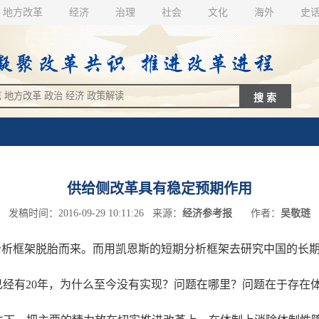
地方改革
经济
治理
社会
文化
海外
史
供给侧改革具有稳定预期作用
发稿时间：2016-09-29 10:11:26 来源：
经济参考报
作者：
吴敬琏
析框架脱胎而来。而用凯恩斯的短期分析框架去研究中国的长期
已经有20年，为什么至今没有实现？问题在哪里？问题在于存在