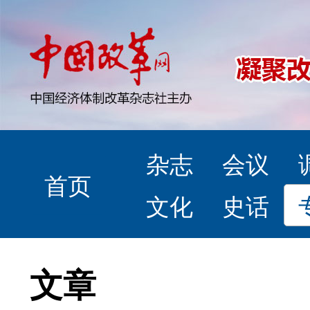
杂志
会议
首页
文化
史话
文章