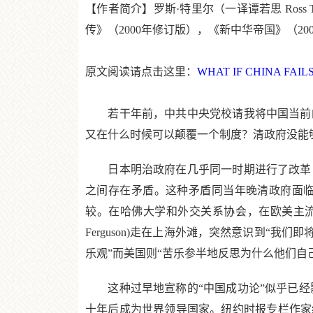
【作者简介】罗斯·特里尔（一译谭若思 Ross
传》（2000年修订版），《新中华帝国》（2
原文阅读请点击这里：
WHAT IF CHINA FAILS? T
若干年前，中共中央党校请我将中国当前的改
又在什么时候可以颠覆一个制度？清政府没能
日本明治政府在几乎同一时期进行了改革，
之间存在矛盾。这种矛盾同当年晚清政府面临
较。在哈佛大学和外交关系协会，在欧美主流报
Ferguson)走在上海外滩，突然意识到“我们即
乐观”而美国则“苦乐参半地反思为什么他们自
这种过早地宣称的“中国成功论”似乎已经影
十年后成为世界领导国家。纽约时报专栏作家纪思道