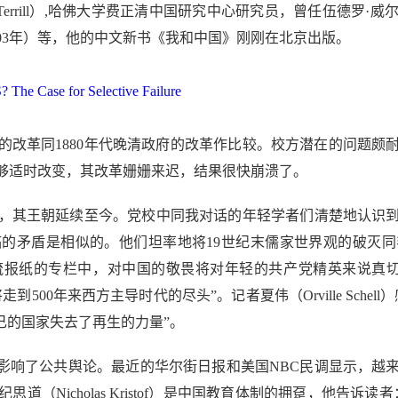
 Terrill）,哈佛大学费正清中国研究中心研究员，曾任伍德
003年）等，他的中文新书《我和中国》刚刚在北京出版。
he Case for Selective Failure
革同1880年代晚清政府的改革作比较。校方潜在的问题颇
够适时改变，其改革姗姗来迟，结果很快崩溃了。
其王朝延续至今。党校中同我对话的年轻学者们清楚地认识到
的矛盾是相似的。他们坦率地将19世纪末儒家世界观的破灭
纸的专栏中，对中国的敬畏将对年轻的共产党精英来说真切的怀
将走到500年来西方主导时代的尽头”。记者夏伟（Orville Sc
己的国家失去了再生的力量”。
响了公共舆论。最近的华尔街日报和美国NBC民调显示，越
（Nicholas Kristof）是中国教育体制的拥趸，他告