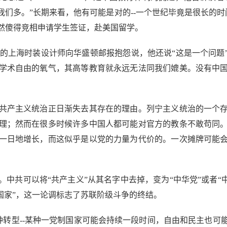
们多。”长期来看，他有可能是对的--一个世纪毕竟是很长的时
然傻得竞相申请学生签证，赴美国留学。
上海时装设计师向华盛顿邮报抱怨说，他还说“这是一个问题
学术自由的氧气，其高等教育就永远无法同我们媲美。没有中
产主义统治正日渐失去其存在的理由。列宁主义统治的一个存
理；然而在很多时候许多中国人都可能对官方的教条不敢苟同
一日地增长，而这似乎是以党的力量为代价的。一次摊牌可能
共可以将“共产主义”从其名字中去掉，变为“中华党”或者“中
国家”，这一论调标志了苏联阶级斗争的终结。
转型--某种一党制国家可能会持续一段时间，自由和民主也可