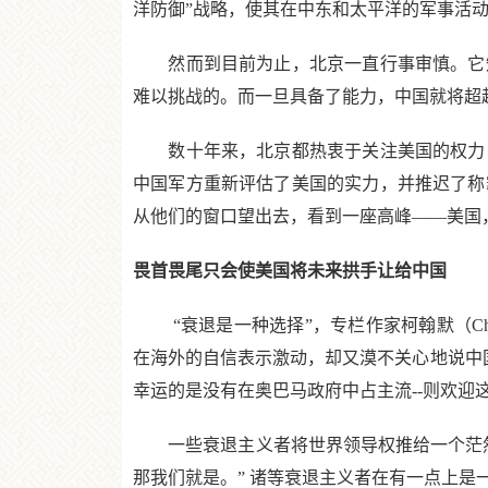
洋防御”战略，使其在中东和太平洋的军事活
然而到目前为止，北京一直行事审慎。它知
难以挑战的。而一旦具备了能力，中国就将超越
数十年来，北京都热衷于关注美国的权力，验
中国军方重新评估了美国的实力，并推迟了称
从他们的窗口望出去，看到一座高峰——美国
畏首畏尾只会使美国将未来拱手让给中国
“衰退是一种选择”，专栏作家柯翰默（Char
在海外的自信表示激动，却又漠不关心地说中
幸运的是没有在奥巴马政府中占主流--则欢
一些衰退主义者将世界领导权推给一个茫然
那我们就是。” 诸等衰退主义者在有一点上