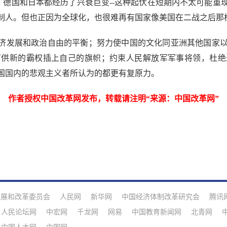
德国和日本都经历了兴衰巨变--这种起伏在短期内不太可能重
制人。但也正因为全球化，也很难再有国家像美国在二战之后那样
发展和政治自由的平衡；努力使中国的文化同亚洲其他国家以
可供新的霸权插上自己的旗帜；约束人民解放军军事将领，杜绝
国国内的悲观主义者所认为的都更有复原力。
作者授权中国改革网发布，转载请注明“来源：中国改革网”
发展和改革委员会
人民网
新华网
中国经济体制改革研究会
腾讯
人民论坛网
中宏网
千龙网
网易
中国教育新闻网
北青网