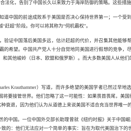
动合法化，告别了中国长久以来致力于海岸防御的策略。这些措
道中国的前途成败系于美国是否决心保持世界第一；一个受到
“赶超”阶段。你可以将其称为“伺机霸权”。
证中国落后美国多远，估计赶超的代价，并召集其他能够帮助
霸的希望。中国共产党人十分自觉地同美国进行假想的竞争，
，和其他峻岭（日本、欧盟和俄罗斯）。而大多数美国人从他们
les Krauthammer）写道，而许多绝望的美国学者已然过
国将要接管世界。他们忽略了这一可能性：如果畏首畏尾，美国很
迎这种衰退，因为他们认为从道德上来说美国不适合充当世界唯一
的中国。一位中国外交部长助理曾就《纽约时报》关于中国崛起
是一致的：他们无法应对一个简单的事实：旨在为取代美国治下的