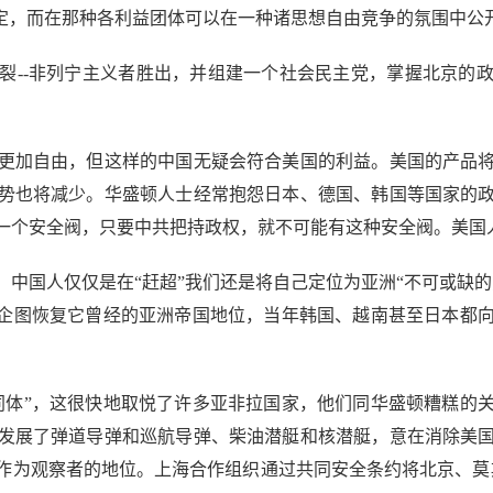
稳定，而在那种各利益团体可以在一种诸思想自由竞争的氛围中公
--非列宁主义者胜出，并组建一个社会民主党，掌握北京的政
加自由，但这样的中国无疑会符合美国的利益。美国的产品将
势也将减少。华盛顿人士经常抱怨日本、德国、韩国等国家的
一个安全阀，只要中共把持政权，就不可能有这种安全阀。美国
国人仅仅是在“赶超”我们还是将自己定位为亚洲“不可或缺的
正企图恢复它曾经的亚洲帝国地位，当年韩国、越南甚至日本都
体”，这很快地取悦了许多亚非拉国家，他们同华盛顿糟糕的关
发展了弹道导弹和巡航导弹、柴油潜艇和核潜艇，意在消除美
作为观察者的地位。上海合作组织通过共同安全条约将北京、莫