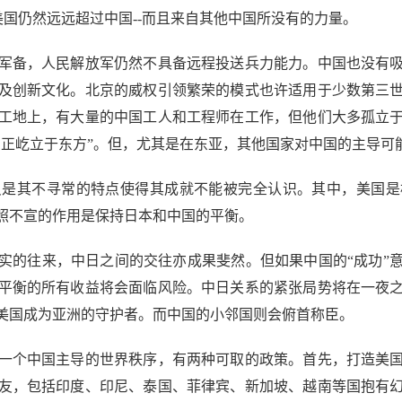
美国仍然远远超过中国--而且来自其他中国所没有的力量。
备，人民解放军仍然不具备远程投送兵力能力。中国也没有吸
及创新文化。北京的威权引领繁荣的模式也许适用于少数第三
工地上，有大量的中国工人和工程师在工作，但他们大多孤立于
国正屹立于东方”。但，尤其是在东亚，其他国家对中国的主导可
其不寻常的特点使得其成就不能被完全认识。其中，美国是
照不宣的作用是保持日本和中国的平衡。
实的往来，中日之间的交往亦成果斐然。但如果中国的“成功”
平衡的所有收益将会面临风险。中日关系的紧张局势将在一夜
美国成为亚洲的守护者。而中国的小邻国则会俯首称臣。
个中国主导的世界秩序，有两种可取的政策。首先，打造美国
友，包括印度、印尼、泰国、菲律宾、新加坡、越南等国抱有