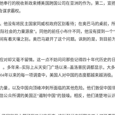
他奉行的税收新政束缚美国跨国公司在亚洲的作为。第二，宣
会谋求霸权。
他没有将民主国家同威权政府区别看待；在奥巴马的桌前，所
际社会的力量源泉”。同他的前任小布什不同，他没有提到一个“
间有着天壤之别。奥巴马避开了这个问题。讽刺的是，到目前为
却又毫不留情。这一点不妨问问那些记得四十年代历史的日本
。多年来--实际上从天安门广场以来--盖洛普民调都显示，大多
004年以来的每一项调查中，美国人对中国的态度都越来越消极
量，以及中国向顶峰冲刺所面临的其他危险。他们敦促中国领导
信公众所谓的美国正“遏制中国”的鼓噪。相反，他们清楚地认