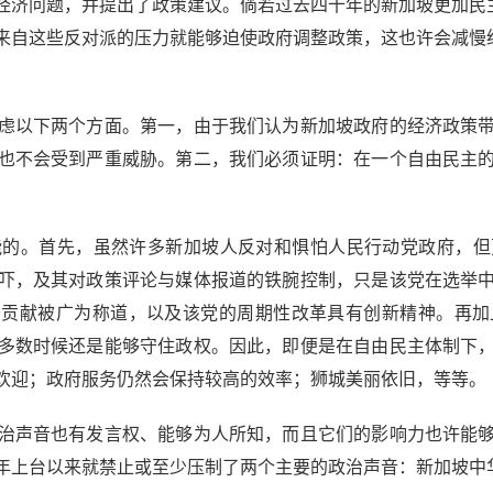
经济问题，并提出了政策建议。倘若过去四十年的新加坡更加民
来自这些反对派的压力就能够迫使政府调整政策，这也许会减慢
以下两个方面。第一，由于我们认为新加坡政府的经济政策带
也不会受到严重威胁。第二，我们必须证明：在一个自由民主
。首先，虽然许多新加坡人反对和惧怕人民行动党政府，但
吓，及其对政策评论与媒体报道的铁腕控制，只是该党在选举
的贡献被广为称道，以及该党的周期性改革具有创新精神。再
多数时候还是能够守住政权。因此，即便是在自由民主体制下
欢迎；政府服务仍然会保持较高的效率；狮城美丽依旧，等等。
声音也有发言权、能够为人所知，而且它们的影响力也许能够
9年上台以来就禁止或至少压制了两个主要的政治声音：新加坡中华