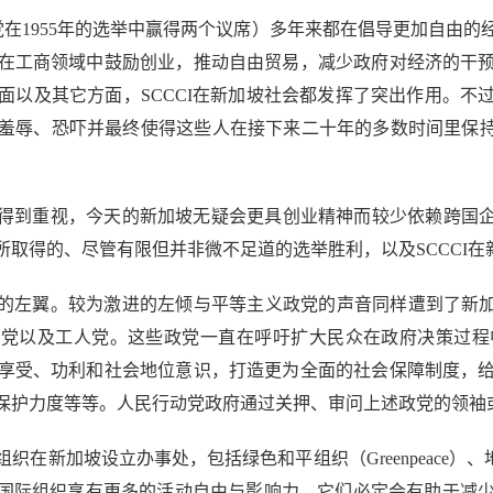
党在1955年的选举中赢得两个议席）多年来都在倡导更加自由的经
在工商领域中鼓励创业，推动自由贸易，减少政府对经济的干
以及其它方面，SCCCI在新加坡社会都发挥了突出作用。不过在1
辱、恐吓并最终使得这些人在接下来二十年的多数时间里保持沉默
得到重视，今天的新加坡无疑会更具创业精神而较少依赖跨国企业
取得的、尽管有限但并非微不足道的选举胜利，以及SCCCI
翼。较为激进的左倾与平等主义政党的声音同样遭到了新加坡政府
新加坡民主党以及工人党。这些政党一直在呼吁扩大民众在政府决策
享受、功利和社会地位意识，打造更为全面的社会保障制度，
保护力度等等。人民行动党政府通过关押、审问上述政党的领袖
设立办事处，包括绿色和平组织（Greenpeace）、地球之友（Fri
等。倘若上述政党与国际组织享有更多的活动自由与影响力，它们必定会