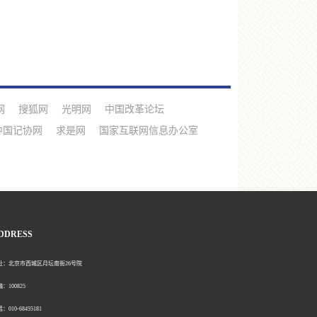
网
搜狐网
光明网
中国改革论坛
中国记协网
求是网
国家互联网信息办公室
DDRESS
北京市西城区月坛南街26号院
00825
0-68455181