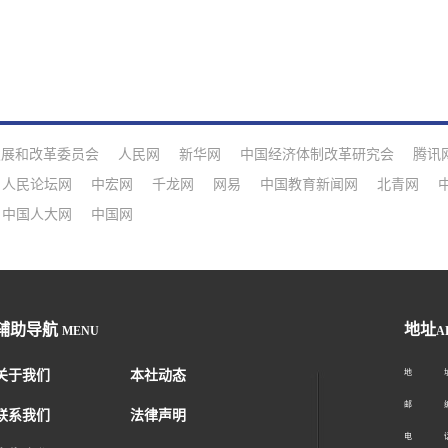
发展和改革委员会
人民网
新华网
中国经济体制改革研究会
腾讯
人民论坛网
中宏网
千龙网
网易
中国教育新闻网
北青网
中国人大网
中国网
辅助导航
地址
MENU
A
关于我们
本社动态
地 址：
邮 编：1
联系我们
法律声明
电 话：01