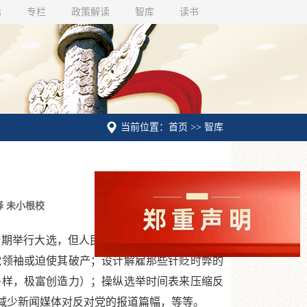
话
专栏
政策解读
智库
读书
当前位置：首页 >> 智库
何平译 未小根校
按期举行大选，但人民行动党却长期占据着几乎
党领袖或迫使其破产；设计解雇那些针贬时弊的
多样，极富创造力）；操纵选举时间表来压缩反
减少新闻媒体对反对党的报道篇幅，等等。