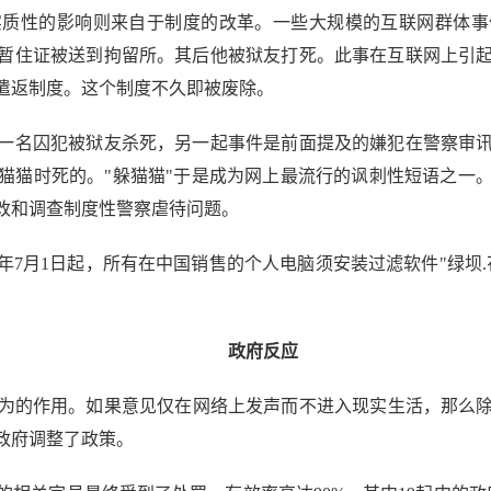
性的影响则来自于制度的改革。一些大规模的互联网群体事
没有暂住证被送到拘留所。其后他被狱友打死。此事在互联网上引
遣返制度。这个制度不久即被废除。
一名囚犯被狱友杀死，另一起事件是前面提及的嫌犯在警察审
猫猫时死的。"躲猫猫"于是成为网上最流行的讽刺性短语之一
改和调查制度性警察虐待问题。
7月1日起，所有在中国销售的个人电脑须安装过滤软件"绿坝
政府反应
的作用。如果意见仅在网络上发声而不进入现实生活，那么除
政府调整了政策。