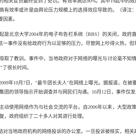
相关官员最终受到了处罚。有效率高达90%。其中19起中的
高有效率或许是由舆论压力规模上的选择效应导致的。（译注
要因素。
北京大学2004年的电子布告栏系统（BBS）的关闭，政府
这一事件没有给政府行为以足够的压力，尽管网上吵得火热，但
取了教训。事件中，当地政府对于网络的曝光与讨论毫不知情
"了很长时间。
9年10月7日，"最牛团长夫人"在网络上曝光。据报道，在
筑集团的领导指示开始调查并与网民们沟通。10月12日，事件仅
使用网络作为与社会交流的平台。自2006年以来，大型政
回复，政府组织了二十多人对其进行处理。
对当地政府机构的网络投诉的办公室。一旦投诉被核实，相关