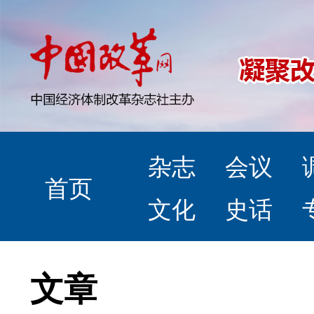
杂志
会议
首页
文化
史话
文章