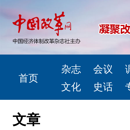
杂志
会议
首页
文化
史话
文章