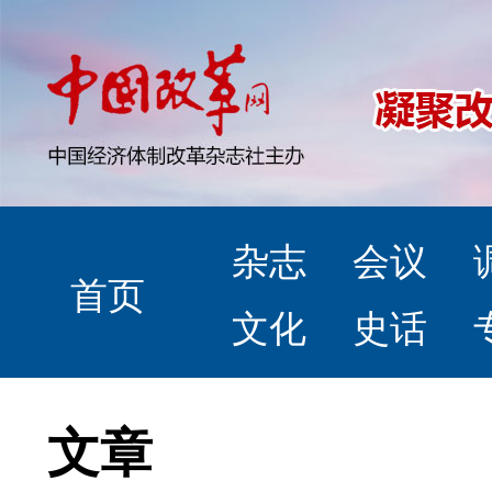
杂志
会议
首页
文化
史话
文章