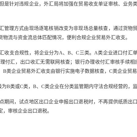
但是针对违规企业，外汇局将加强在贸易收支单证审核、业务
管理方式由现场逐笔核销改变为非现场总量核查，通过货物贸
货物流与资金流总体匹配情况，便利合规企业贸易外汇收支。
收支合规性，将企业分为A、B、C三类。A类企业进口付汇单
理付汇，出口收汇无需联网核查；银行办理收付汇审核手续相
。B类企业贸易外汇收支由银行实施电子数据核查，C类企业贸
B类或C类，B、C类企业在分类监管期内守法合规经营的，监
期间，试点地区出口企业申报出口退税时，不再提供纸质出口
定，审核企业出口退税。