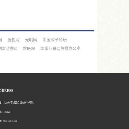
网
搜狐网
光明网
中国改革论坛
中国记协网
求是网
国家互联网信息办公室
DDRESS
北京市西城区月坛南街26号院
00825
0-68455181