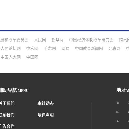
发展和改革委员会
人民网
新华网
中国经济体制改革研究会
腾讯
人民论坛网
中宏网
千龙网
网易
中国教育新闻网
北青网
中国人大网
中国网
辅助导航
地址
MENU
A
关于我们
本社动态
地 址：
邮 编：1
联系我们
法律声明
电 话：01
广告合作