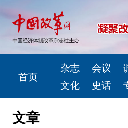
杂志
会议
首页
文化
史话
文章