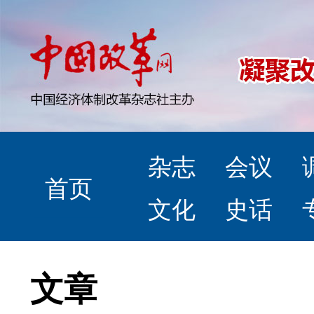
杂志
会议
首页
文化
史话
文章