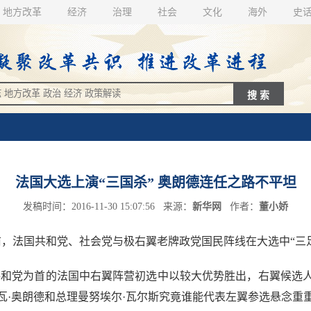
地方改革
经济
治理
社会
文化
海外
史
法国大选上演“三国杀” 奥朗德连任之路不平坦
发稿时间：2016-11-30 15:07:56 来源：
新华网
作者：
董小娇
法国共和党、社会党与极右翼老牌政党国民阵线在大选中“三足
和党为首的法国中右翼阵营初选中以较大优势胜出，右翼候选人
瓦·奥朗德和总理曼努埃尔·瓦尔斯究竟谁能代表左翼参选悬念重