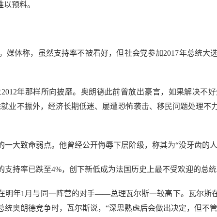
难以预料。
体称，虽然支持率不被看好，但社会党参加2017年总统大
12年那样所向披靡。奥朗德此前曾放出豪言，如果解决不好失
。除就业不振外，经济长期低迷、屡遭恐怖袭击、移民问题处理
大致命弱点。他曾经公开侮辱下层阶级，称其为“没牙齿的人
支持率已跌至4%，创下新低成为法国历史上最不受欢迎的总统
明年1月与同一阵营的对手——总理瓦尔斯一较高下。瓦尔斯在
总统奥朗德竞争时，瓦尔斯说，“深思熟虑后会做出决定，但不管