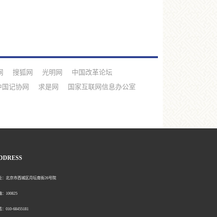
网
搜狐网
光明网
中国改革论坛
中国记协网
求是网
国家互联网信息办公室
DDRESS
北京市西城区月坛南街26号院
00825
0-68455181