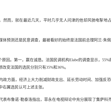
。然而，就在最近几天，平时几乎无人问津的他却风驰电掣地占
预测还是民意调查，最被看好的始终是法国前总理阿兰·朱佩
因。第一，赢在诚恳。法国民调机构Elabe的调查显示，55%
改变法国的选民分别只有35%和36%。
政方面，经济上大力削减财政支出、延长劳动时间、加强反恐力
%的中右翼选民认可上述主张。
表布鲁诺·勒泰洛指出，菲永在电视辩论中充分展现了集萨科齐