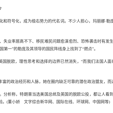
?
符号化，成为极右势力的代名词。不少人担心，玛丽娜·勒庞
失业率居高不下、移民难民问题愈演愈烈、恐怖袭击时有发生
法国第一”的勒庞及其领导的国民阵线身上找到了“燃点”。
国脱欧，理性思考和选择的边界已然消失，“而我们法国人面
的政治经历和人脉，她在圈内缺乏可靠的潜在政治盟友，而这
分析称，特朗普当选美国总统及英国的脱欧公投，都让人看到
验。(董小娇 文字综合新华网、国际在线、环球网、中国网等)