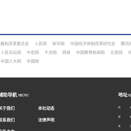
发展和改革委员会
人民网
新华网
中国经济体制改革研究会
腾讯
人民论坛网
中宏网
千龙网
网易
中国教育新闻网
北青网
中国人大网
中国网
辅助导航
地址
MENU
A
关于我们
本社动态
地 址：
邮 编：1
联系我们
法律声明
电 话：01