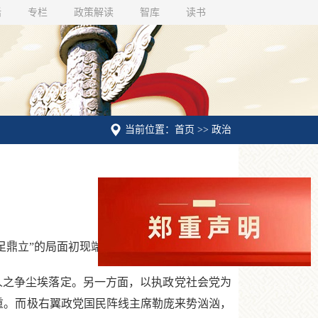
话
专栏
政策解读
智库
读书
当前位置：首页 >> 政治
鼎立”的局面初现端倪。
之争尘埃落定。另一方面，以执政党社会党为
重。而极右翼政党国民阵线主席勒庞来势汹汹，