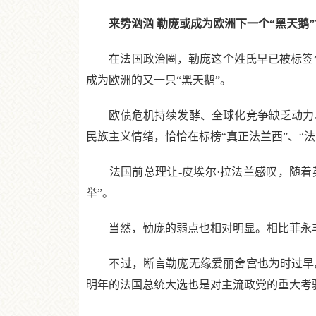
来势汹汹 勒庞或成为欧洲下一个“黑天鹅”
在法国政治圈，勒庞这个姓氏早已被标签化和
成为欧洲的又一只“黑天鹅”。
欧债危机持续发酵、全球化竞争缺乏动力、
民族主义情绪，恰恰在标榜“真正法兰西”、“
法国前总理让-皮埃尔·拉法兰感叹，随着英
举”。
当然，勒庞的弱点也相对明显。相比菲永丰富
不过，断言勒庞无缘爱丽舍宫也为时过早。
明年的法国总统大选也是对主流政党的重大考