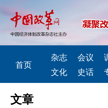
杂志
会议
首页
文化
史话
文章