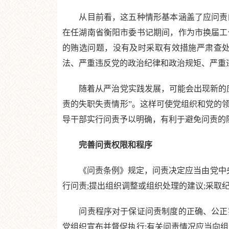
从目前看，这五种情形基本涵盖了应问责的情
在任湖南省衡阳市委书记期间，作为市换届工
的贿选问题，没有及时采取有效措施严肃查
法、严重违反党的政治纪律和政治规矩、严重
随着从严治党实践发展，可能会出现新的应
责的失职失责情形”。这样可使党组织和党的
导干部实行问责予以明确，有利于避免问责的
完善问责权限和程序
《问责条例》规定，问责决定应当由党中央或
行问责;提出组织调整或组织处理的建议;采
问责程序对于保证问责制度的正确、公正实
党组织宣布并督促执行;有关问责情况应当向