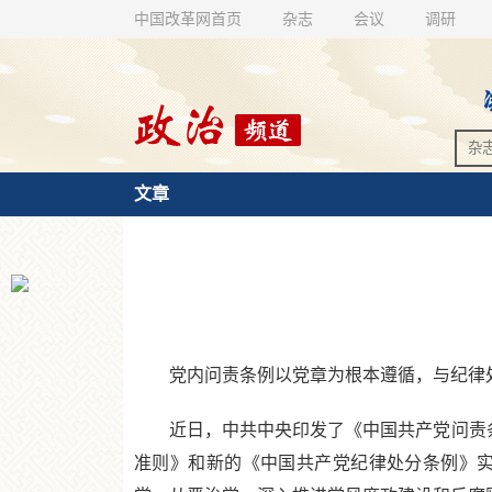
中国改革网首页
杂志
会议
调研
文章
党内问责条例以党章为根本遵循，与纪律处
近日，中共中央印发了《中国共产党问责条例
准则》和新的《中国共产党纪律处分条例》实