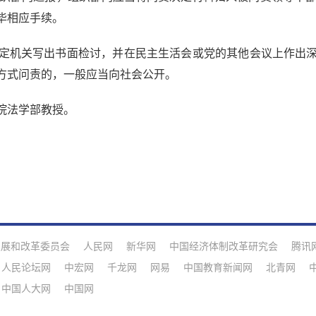
毕相应手续。
机关写出书面检讨，并在民主生活会或党的其他会议上作出深
方式问责的，一般应当向社会公开。
院法学部教授。
发展和改革委员会
人民网
新华网
中国经济体制改革研究会
腾讯
人民论坛网
中宏网
千龙网
网易
中国教育新闻网
北青网
中国人大网
中国网