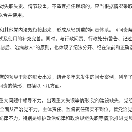
对失职失责、情节较重，不适宜担任现职的，应当根据情况采
以合并使用。
其他党内法规衔接起来，形成从轻到重的问责体系。《问责条
式及使用的补充完善。同时，与行政问责、行政处分(警告、记过
毖后、治病救人”的原则，也体现了纪法分开、纪在法前和正确运
的领导干部的职责出发，结合多年来发生的问责案例，列举了
问责的情形，包括以下几方面。
大问题中领导不力，出现重大失误等情形;党的建设缺失，党组
;全面从严治党不力，主体责任、监督责任落实不到位，管党治党
纪律不力，特别是维护政治纪律和政治规矩失职等情形;推进党
。