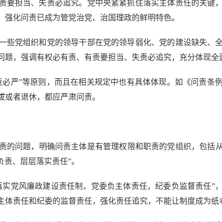
要担当、失责必追究。党中央紧紧抓住落实主体责任的关键，
。强化问责已成为管党治党、治国理政的鲜明特色。
些党组织和党的领导干部在党的领导弱化、党的建设缺失、全
问题，强调有权必有责、有责要担当、失责必追究，充分体现全
必严”等原则，而且在相关规定中也有具体体现。如《问责条例
拔或者退休，都应严肃问责。
问题，明确问责主体是有管理权限和职责的党组织，包括从中
负责、层层落实责任”。
实党风廉政建设责任制，党委负主体责任，纪委负监督责任”，
主体责任和纪委的监督责任，强化责任追究，不能让制度成为纸