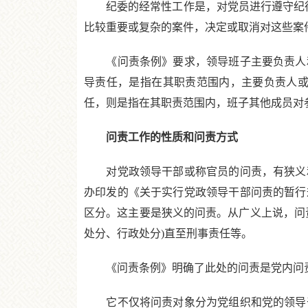
纪委的经常性工作是，对党员进行遵守纪律的
比较重要或复杂的案件，决定或取消对这些案件
《问责条例》要求，领导班子主要负责人和
导责任，是指在其职责范围内，主要负责人或
任，则是指在其职责范围内，班子其他成员对
问责工作的性质和问责方式
对党政领导干部或称官员的问责，有狭义和广
办印发的《关于实行党政领导干部问责的暂行
区分。这主要是狭义的问责。从广义上说，问
处分、行政处分)直至刑事责任等。
《问责条例》明确了此处的问责是党内问责
它不仅将问责对象分为党组织和党的领导干