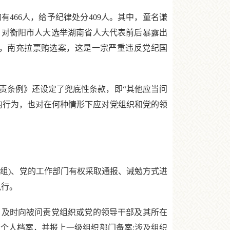
66人，给予纪律处分409人。其中，童名谦
，对衡阳市人大选举湖南省人大代表前后暴露出
，南充拉票贿选案，这是一宗严重违反党纪国
条例》还设定了兜底性条款，即“其他应当问
的行为，也对在何种情形下应对党组织和党的领
组)、党的工作部门有权采取通报、诫勉方式进
执行。
及时向被问责党组织或党的领导干部及其所在
个人档案，并报上一级组织部门备案;涉及组织