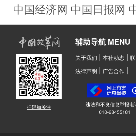
中国经济网
中国日报网
辅助导航 MENU
关于我们
本社动态
联
法律声明
广告合作
违法和不良信息举报电
扫码加关注
010-68455181