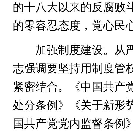
的十八大以来的反腐败
的零容忍态度，党心民
加强制度建设。从严
志强调要坚持用制度管
紧密结合。《中国共产
处分条例》《关于新形
国共产党党内监督条例