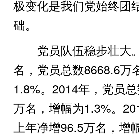
极变化是我们党始终团
础。
党员队伍稳步壮大。20
名，党员总数8668.6
1.8%。2014年，党员总
万名，增幅为1.3%。20
上年净增96.5万名，增