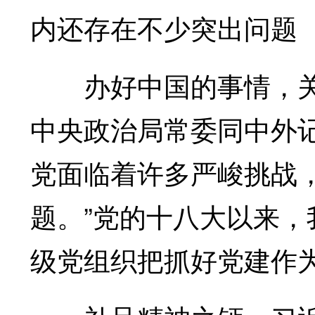
内还存在不少突出问题
办好中国的事情，关
中央政治局常委同中外
党面临着许多严峻挑战
题。”党的十八大以来
级党组织把抓好党建作