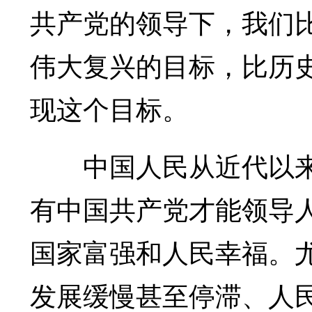
共产党的领导下，我们
伟大复兴的目标，比历
现这个目标。
中国人民从近代以来
有中国共产党才能领导
国家富强和人民幸福。
发展缓慢甚至停滞、人