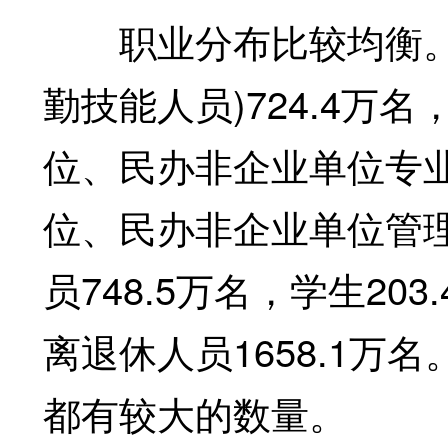
职业分布比较均衡。2
勤技能人员)724.4万名
位、民办非企业单位专业
位、民办非企业单位管理
员748.5万名，学生20
离退休人员1658.1
都有较大的数量。