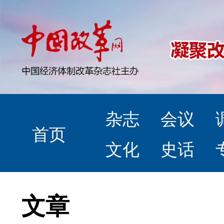
杂志
会议
首页
文化
史话
文章