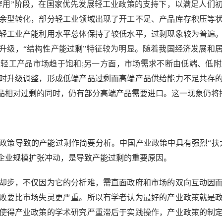
用”阶段，在国家优先发展轻工业政策的支持下，以满足人们初
余型转化，部分轻工业领域出现了开工不足、产品库存积压等
轻工业产能利用水平总体保持了较低水平，过剩现象较为普遍
升级，“结构性产能过剩”特征较为明显。随着我国经济发展和
轻工产品市场趋于饱和;另一方面，市场需求不断由低端、低
时升级调整，形成低端产品过剩而高端产品供给能力不足共存
品相对过剩的同时，仍有部分高端产品需要进口。这一现象仍将
策导致的产能过剩作简要分析。中国产业政策中具有强烈“扶大
企业规模扩张冲动，是导致产能过剩的重要原因。
步，不仅因为它的分析难，需直面政府和市场的双向互动因而
败要比市场失灵更严重。所以有学者认为最好的产业政策就是
使得产业政策的学术研究严重滞后于实践操作，产业政策的制