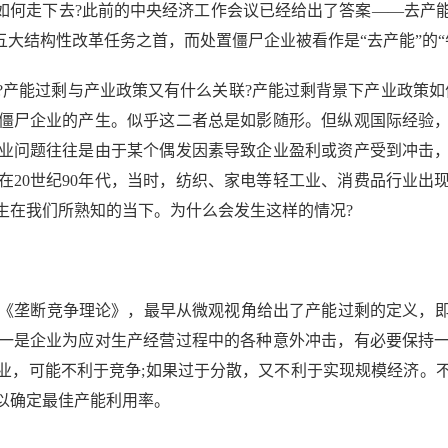
该如何走下去?此前的中央经济工作会议已经给出了答案——去产
年五大结构性改革任务之首，而处置僵尸企业被看作是“去产能”的“
能过剩与产业政策又有什么关联?产能过剩背景下产业政策如
僵尸企业的产生。似乎这二者总是如影随形。但纵观国际经验
业问题往往是由于某个偶发因素导致企业盈利或资产受到冲击
在20世纪90年代，当时，纺织、家电等轻工业、消费品行业出
生在我们所熟知的当下。为什么会发生这样的情况?
933)所著的《垄断竞争理论》，最早从微观视角给出了产能过剩的定
一是企业为应对生产经营过程中的各种意外冲击，有必要保持
业，可能不利于竞争;如果过于分散，又不利于实现规模经济。
以确定最佳产能利用率。