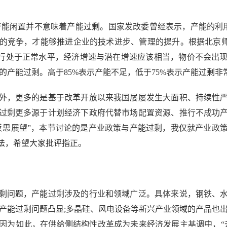
能闲置并不意味着产能过剩。国家发改委曾经表示，产能的利用率
的竞争，才能够推进企业的技术进步、管理的提升。根据北京师
运行处于正常水平，经济增速与潜在增速应该相当，物价不会出
的产能过剩。高于85%表示产能不足，低于75%表示产能过剩非
，更多的是基于改革开放以来我国屡屡发生大面积、持续性严
过剩更多源于计划经济下政府代替市场配置资源、推行不成功
反思展望”，本节讨论的是产业政策与产能过剩，我仅就产业政
法，希望大家批评指正。
问题，产能过剩涉及的行业和领域广泛。具体来说，钢铁、水
产能过剩问题凸显;多晶硅、风电设备等新兴产业领域的产品也
因为如此，在供给侧结构性改革成为未来经济发展主基调中，“