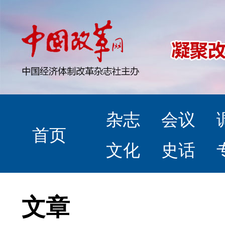
杂志
会议
首页
文化
史话
文章