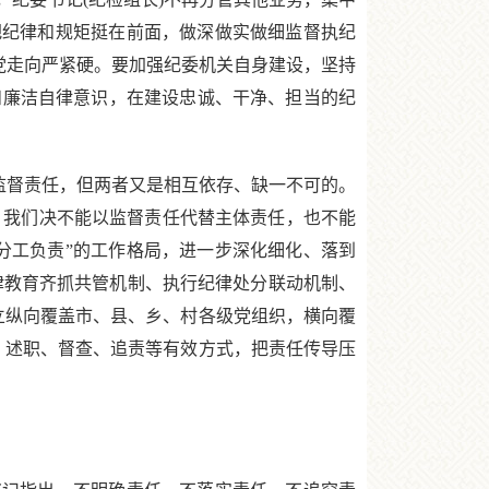
把纪律和规矩挺在前面，做深做实做细监督执纪
治党走向严紧硬。要加强纪委机关自身建设，坚持
和廉洁自律意识，在建设忠诚、干净、担当的纪
监督责任，但两者又是相互依存、缺一不可的。
。我们决不能以监督责任代替主体责任，也不能
分工负责”的工作格局，进一步深化细化、落到
律教育齐抓共管机制、执行纪律处分联动机制、
建立纵向覆盖市、县、乡、村各级党组织，横向覆
谈、述职、督查、追责等有效方式，把责任传导压