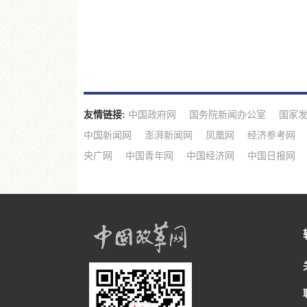
友情链接:
中国政府网
国务院新闻办公室
国家
中国新闻网
澎湃新闻网
凤凰网
经济参考网
央广网
中国青年网
中国经济网
中国日报网