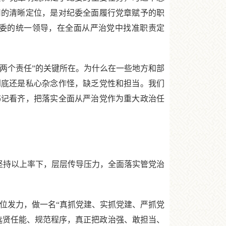
用的清晰定位，是对纪委全面履行党章赋予的职
委的统一领导，在全面从严治党中找准职责定
两个责任”的关键所在。为什么在一些地方和部
到底还是私心杂念作怪，缺乏党性和担当。我们
书记看齐，把落实全面从严治党作为重大政治任
坚持以上率下，层层传导压力，全面落实管党治
位发力，做一名“真抓党建、实抓党建、严抓党
选贤任能、规范程序，真正把政治强、敢担当、