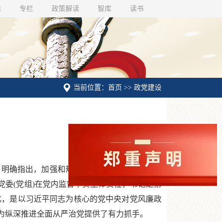
话
专栏
政策解读
智库
读书
当前位置：首页 >> 政党建设
明确指出，加强和规范党内政治生活是全党的
委(党组)在党内监督中负主体责任，书记是第
化，是以习近平同志为核心的党中央对党风廉政
为纵深推进全面从严治党提供了有力抓手。