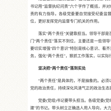
书记用“监督执纪问责”六个字作了概括，并
责的有力指导。各级党委要自觉接受纪委监
位，更好发挥党内监督专门机关的作用。
落实“两个责任”关键靠担当。领导干部是否
门“两个责任”落实不到位，主要还是一些领
要切实增强“四个意识”特别是核心意识、看
务，强化“两个责任”，狠抓工作落实，以实际
坚决把“两个责任”落到实处
“两个责任”是具体的，不是抽象的。必须以
党的政治责任，持续深化风清气正的政治生态
党委(党组)书记要带头担当。各级党委(党
建”的书记。带头树立正确选人用人导向，大