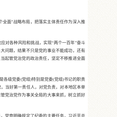
全面”战略布局，把落实主体责任作为深入推
对各种风险和挑战，实现“两个一百年”奋斗
出大问题，结果不只是党的事业不能成功，还有
担当起管党治党的政治责任，坚定不移推进全面
级党委(党组)特别是党委(党组)书记的职责
书记，当好第一责任人，对党负责，对本地区本单
把管党治党作为事关全局的大事来抓，树立抓好
。党章明确规定了纪委的主要任务，习近平总