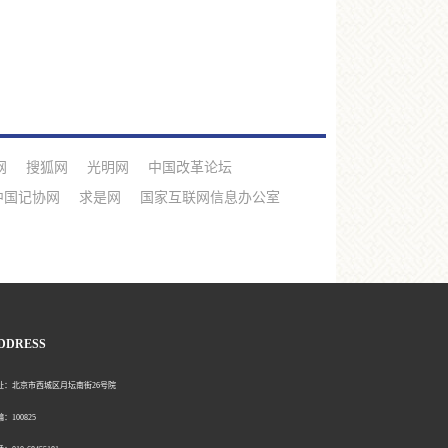
网
搜狐网
光明网
中国改革论坛
中国记协网
求是网
国家互联网信息办公室
DDRESS
北京市西城区月坛南街26号院
00825