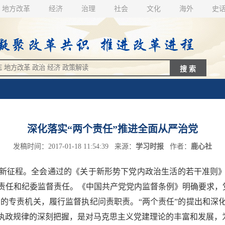
地方改革
经济
治理
社会
文化
海外
史
深化落实“两个责任”推进全面从严治党
发稿时间：2017-01-18 11:54:39 来源：
学习时报
作者：
鹿心社
征程。全会通过的《关于新形势下党内政治生活的若干准则》
责任和纪委监督责任。《中国共产党党内监督条例》明确要求，党
督的专责机关，履行监督执纪问责职责。“两个责任”的提出和深
执政规律的深刻把握，是对马克思主义党建理论的丰富和发展，