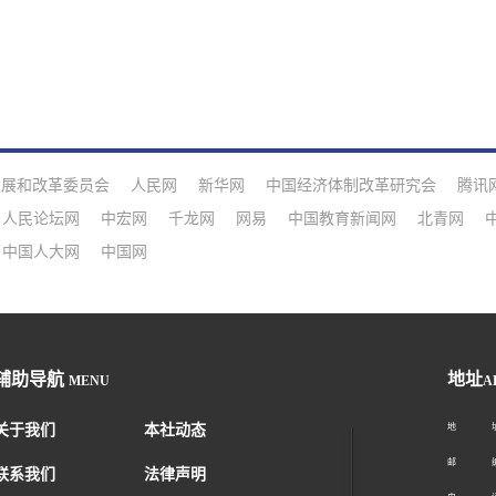
发展和改革委员会
人民网
新华网
中国经济体制改革研究会
腾讯
人民论坛网
中宏网
千龙网
网易
中国教育新闻网
北青网
中国人大网
中国网
辅助导航
地址
MENU
A
关于我们
本社动态
地 址：
邮 编：1
联系我们
法律声明