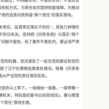
记指出，不明确责任，不落实责任，不追究责
程序和方式，为责任追究提供制度保障，为推动
严肃的追责问责倒逼“两个责任”的落实落地。
体责任、监督责任落实不到位”，其他几种情形
实不到位有关。坚持把《问责条例》与落实“两个
了问题不报告、有了案件不查处的，都必须严肃
党的利器，坚决查处了一批在党的建设和党的
通报了辽宁拉票贿选案查处情况。随着《问责条
面从严治党的责任落到实处。
要坚持以上率下，一级做给一级看，一级带着一
机关，特别是纪委书记(纪检组长)，要以眼里
个责任”落地生根。