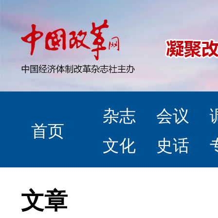
杂志
会议
首页
文化
史话
文章