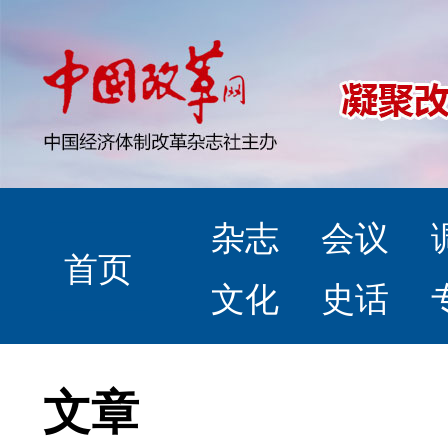
杂志
会议
首页
文化
史话
文章