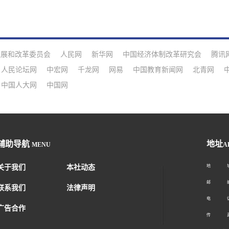
发展和改革委员会
人民网
新华网
中国经济体制改革研究会
腾讯
人民论坛网
中宏网
千龙网
网易
中国教育新闻网
北青网
中国人大网
中国网
辅助导航
地址
MENU
A
关于我们
本社动态
地 址：
邮 编：1
联系我们
法律声明
电 话：01
广告合作
传 真：01