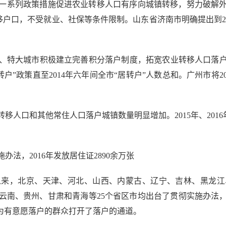
系列政策措施促进农业转移人口有序向城镇转移，努力破解外
移户口，不受就业、社保等条件限制。山东省济南市明确提出到202
大城市积极建立完善积分落户制度，拓宽农业转移人口落户渠道。
转户”政策直至2014年六年间全市“居转户”人数总和。广州市将20
口和其他常住人口落户城镇数量明显增加。2015年、2016年
，2016年发放居住证2890余万张
以来，北京、天津、河北、山西、内蒙古、辽宁、吉林、黑龙
云南、贵州、甘肃和青海等25个省区市均出台了贯彻实施办法
也为有意愿落户的群众打开了落户的通道。