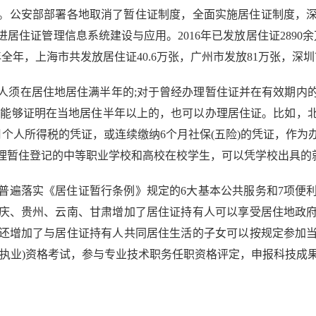
公安部部署各地取消了暂住证制度，全面实施居住证制度，深
住证管理信息系统建设与应用。2016年已发放居住证2890余万
年全年，上海市共发放居住证40.6万张，广州市发放81万张，深圳市
须在居住地居住满半年的;对于曾经办理暂住证并在有效期内的
料能够证明在当地居住半年以上的，也可以办理居住证。比如，
个人所得税的凭证，或连续缴纳6个月社保(五险)的凭证，作
理暂住登记的中等职业学校和高校在校学生，可以凭学校出具的
遍落实《居住证暂行条例》规定的6大基本公共服务和7项便利
庆、贵州、云南、甘肃增加了居住证持有人可以享受居住地政
还增加了与居住证持有人共同居住生活的子女可以按规定参加
执业)资格考试，参与专业技术职务任职资格评定，申报科技成果