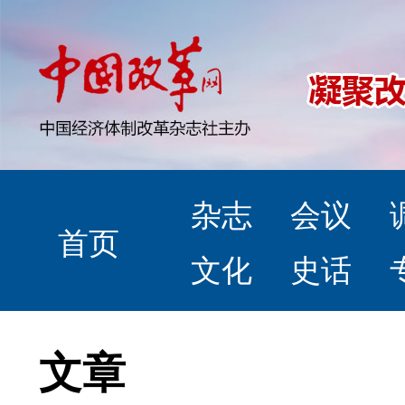
杂志
会议
首页
文化
史话
文章