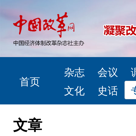
杂志
会议
首页
文化
史话
文章