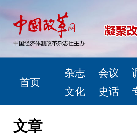
杂志
会议
首页
文化
史话
文章