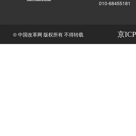
010-68455181
京ICP
© 中国改革网 版权所有 不得转载