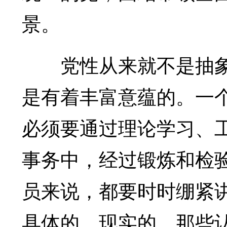
景。
党性从来就不是抽象
是有着丰富意蕴的。一
必须要通过理论学习、
事务中，经过锻炼和检
员来说，都要时时绷紧
具体的、现实的，那些