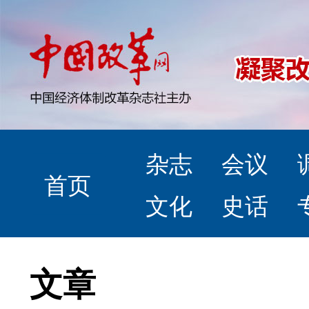
杂志
会议
首页
文化
史话
文章