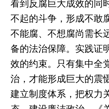
看到反腐巨大成效的同
不起的斗争，形成不敢
不能腐、不想腐尚需长
备的法治保障。实践证
效的约束。只有集中全
治，才能形成巨大的震
建立制度体系，把权力
态，建设廉洁政治。《