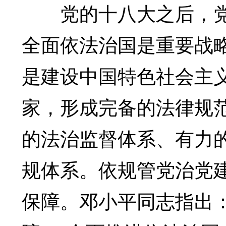
党的十八大之后，党中
全面依法治国是重要战
是建设中国特色社会主
家，形成完备的法律规
的法治监督体系、有力
规体系。依规管党治党
保障。邓小平同志指出