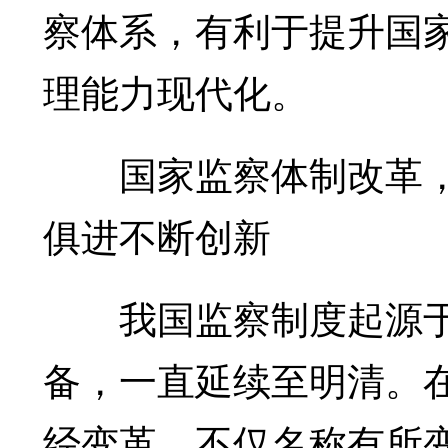
察体系，有利于提升国
理能力现代化。
国家监察体制改革，
俱进不断创新
我国监察制度起源于
备，一直延续至明清。
经变革，不仅名称有所