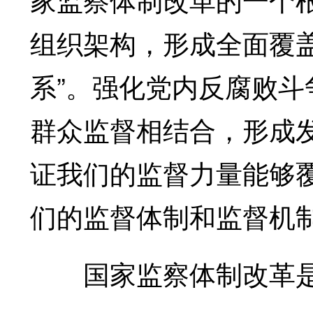
组织架构，形成全面覆
系”。强化党内反腐败
群众监督相结合，形成
证我们的监督力量能够
们的监督体制和监督机
国家监察体制改革是