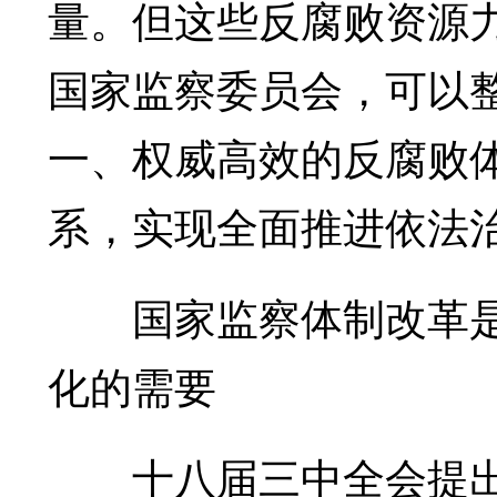
量。但这些反腐败资源
国家监察委员会，可以
一、权威高效的反腐败
系，实现全面推进依法
国家监察体制改革是
化的需要
十八届三中全会提出