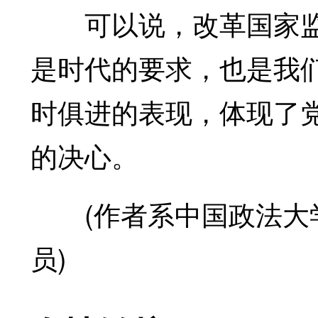
可以说，改革国家监
是时代的要求，也是我
时俱进的表现，体现了
的决心。
(作者系中国政法大学
员)