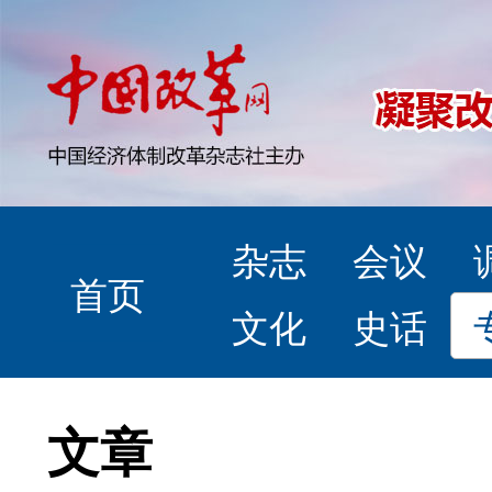
杂志
会议
首页
文化
史话
文章