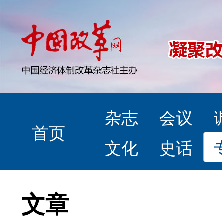
杂志
会议
首页
文化
史话
文章