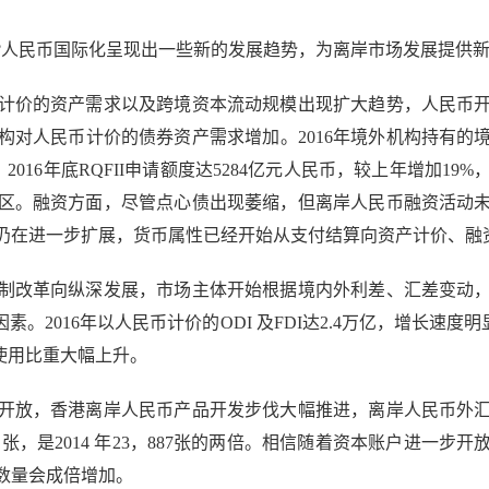
人民币国际化呈现出一些新的发展趋势，为离岸市场发展提供新
价的资产需求以及跨境资本流动规模出现扩大趋势，人民币开
构对人民币计价的债券资产需求增加。2016年境外机构持有的境
2016年底RQFII申请额度达5284亿元人民币，较上年增加
地区。融资方面，尽管点心债出现萎缩，但离岸人民币融资活动
仍在进一步扩展，货币属性已经开始从支付结算向资产计价、融
改革向纵深发展，市场主体开始根据境内外利差、汇差变动，
。2016年以人民币计价的ODI 及FDI达2.4万亿，增长速度
使用比重大幅上升。
放，香港离岸人民币产品开发步伐大幅推进，离岸人民币外汇
635 张，是2014 年23，887张的两倍。相信随着资本账户进
数量会成倍增加。