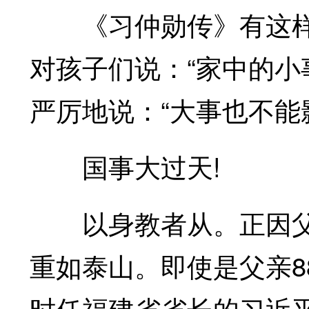
《习仲勋传》有这样
对孩子们说：“家中的小
严厉地说：“大事也不能影
国事大过天!
以身教者从。正因父
重如泰山。即使是父亲8
时任福建省省长的习近