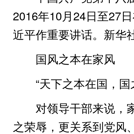
2016年10月24日至
近平作重要讲话。新华
国风之本在家风
“天下之本在国，国之
对领导干部来说，家
之荣辱，更关系到党风