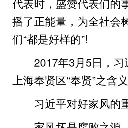
代表时，盛赞代表们的
播了正能量，为全社会树
们“都是好样的”!
2017年3月5日，
上海奉贤区“奉贤”之含
习近平对好家风的重
家风坏是腐败之源