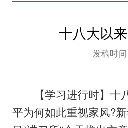
十八大以来
发稿时间：2
【学习进行时】十八
平为何如此重视家风?