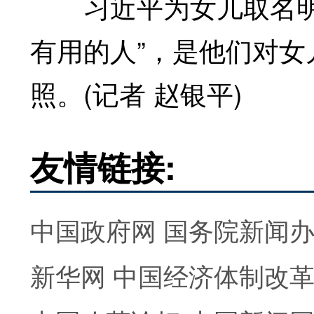
习近平为女儿取名明泽
有用的人”，是他们对
照。(记者 赵银平)
友情链接:
中国政府网
国务院新闻
新华网
中国经济体制改