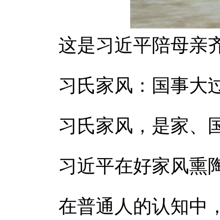
这是习近平陪母亲齐
习氏家风：国事大
习氏家风，是家、国
习近平在好家风熏陶
在普通人的认知中，