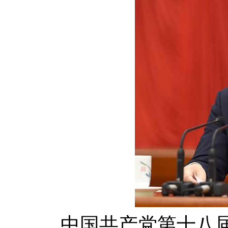
中国共产党第十八届