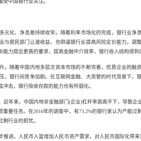
最受中国银行业关注。
化，净息差持续收窄。随着利率市场化的完成，银行业净息差
企业与居民部门让渡收益，也倒逼银行业提高风险定价能力，调
新能力提出更高的要求，提高金融中介效率，银行收入结构得到
。随着中国内地多层次资本市场的不断完善，优质企业的融资
压，银行间竞争加剧。在互联网金融、大资管的时代背景下，
成冲击，银行吸收存款的能力也有所弱化。
年来，中国内地非金融部门(企业)杠杆率居高不下，导致企
项重要任务。在2016年的调查中，有73.2%的银行家认为产能
过剩行业的担忧。
。人民币入篮增加人民币资产需求，对人民币国际化带来深远影