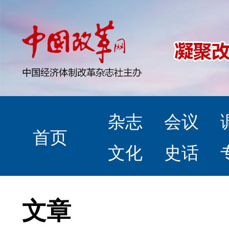
杂志
会议
首页
文化
史话
文章