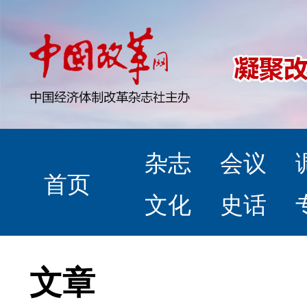
杂志
会议
首页
文化
史话
文章