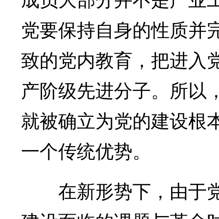
党要保持自身的性质并
致的党内教育，把进入
产阶级先进分子。所以
就被确立为党的建设根
一个传统优势。
在新形势下，由于党