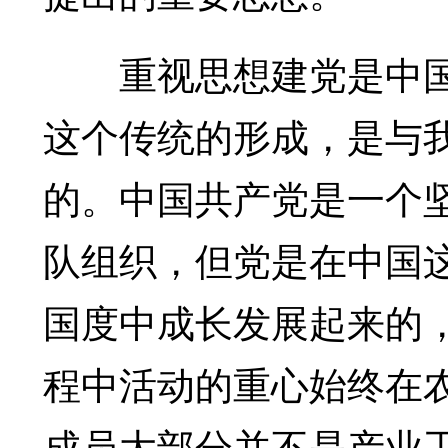
重视思想建党是中国
这个传统的形成，是与
的。中国共产党是一个
队组织，但党是在中国
国度中成长发展起来的
程中活动的重心始终在
成员大部分并不是产业