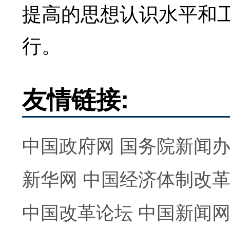
提高的思想认识水平和
行。
友情链接:
中国政府网
国务院新闻
新华网
中国经济体制改
中国改革论坛
中国新闻