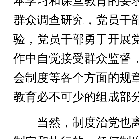
群众调查研究，党员干
验，党员干部勇于开展
作中自觉接受群众监督
会制度等各个方面的规
教育必不可少的组成部
当然，制度治党也离