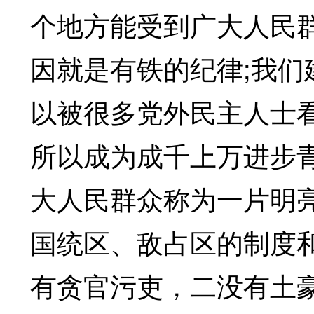
个地方能受到广大人民
因就是有铁的纪律;我
以被很多党外民主人士
所以成为成千上万进步
大人民群众称为一片明
国统区、敌占区的制度
有贪官污吏，二没有土