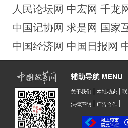
人民论坛网
中宏网
千龙
中国记协网
求是网
国家
中国经济网
中国日报网
辅助导航 MENU
关于我们
本社动态
联
法律声明
广告合作