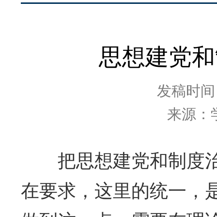
思想建党和
发稿时间：2
来源：
把思想建党和制度治
在要求，这里的统一，