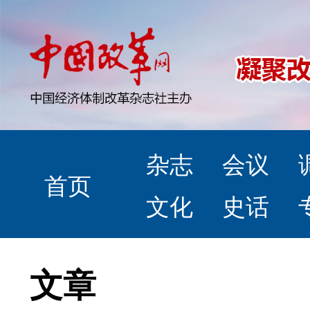
杂志
会议
首页
文化
史话
文章