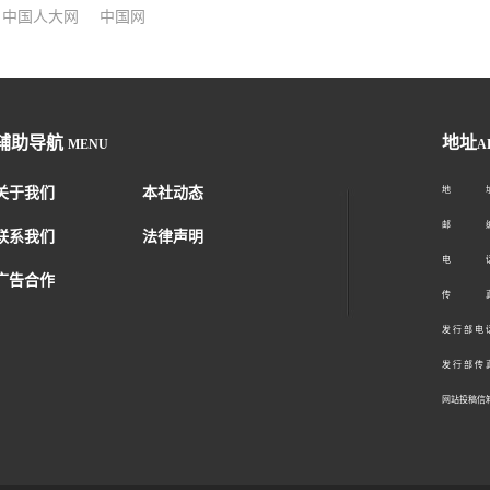
中国人大网
中国网
辅助导航
地址
MENU
A
关于我们
本社动态
地 址：
邮 编：1
联系我们
法律声明
电 话：01
广告合作
传 真：01
发 行 部 电 话
发 行 部 传 真
网站投稿信箱： 