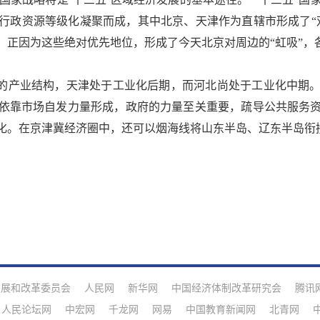
行政资源等级化凝聚而成，其中北京、天津作为直辖市形成了“
。正因为这些绝对优先地位，形成了今天北京对周边的“虹吸”，
的产业结构，天津处于工业化后期，而河北尚处于工业化中期。
依靠市场自发力量形成，政府的力量至关重要，疏导公共服务
化。在京津冀经济圈中，还可以烟海线将山东半岛、辽东半岛衔
发展和改革委员会
人民网
新华网
中国经济体制改革研究会
腾讯
人民论坛网
中宏网
千龙网
网易
中国教育新闻网
北青网