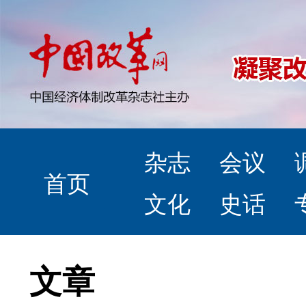
杂志
会议
首页
文化
史话
文章