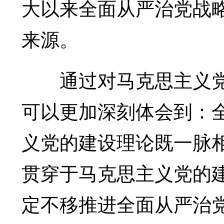
大以来全面从严治党战
来源。
通过对马克思主义党
可以更加深刻体会到：
义党的建设理论既一脉
贯穿于马克思主义党的
定不移推进全面从严治