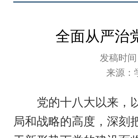
全面从严治
发稿时间：2
来源：
党的十八大以来，以
局和战略的高度，深刻