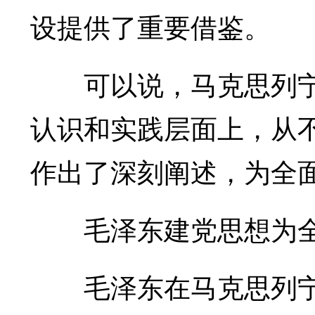
设提供了重要借鉴。
可以说，马克思列宁
认识和实践层面上，从
作出了深刻阐述，为全
毛泽东建党思想为全
毛泽东在马克思列宁