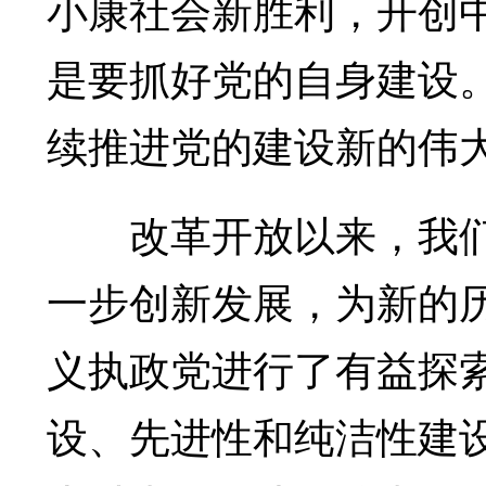
小康社会新胜利，开创
是要抓好党的自身建设
续推进党的建设新的伟
改革开放以来，我们
一步创新发展，为新的
义执政党进行了有益探
设、先进性和纯洁性建