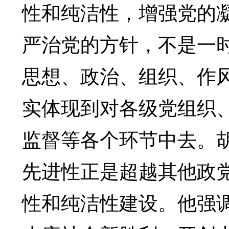
性和纯洁性，增强党的
严治党的方针，不是一
思想、政治、组织、作
实体现到对各级党组织
监督等各个环节中去。
先进性正是超越其他政
性和纯洁性建设。他强