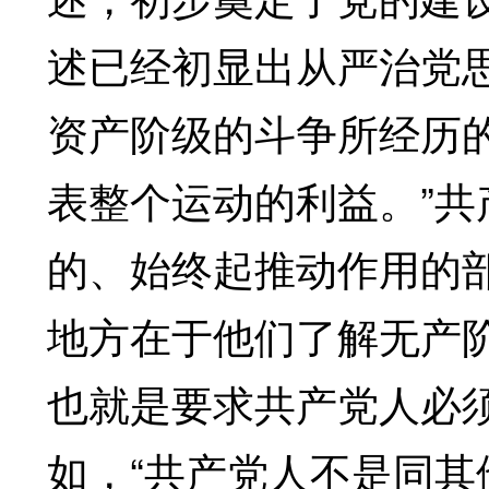
述已经初显出从严治党
资产阶级的斗争所经历
表整个运动的利益。”
的、始终起推动作用的
地方在于他们了解无产
也就是要求共产党人必
如，“共产党人不是同