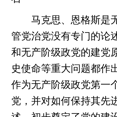
马克思、恩格斯是无
管党治党没有专门的论
和无产阶级政党的建党
史使命等重大问题都作
作为无产阶级政党第一
党，并对如何保持其先
述，初步奠定了党的建