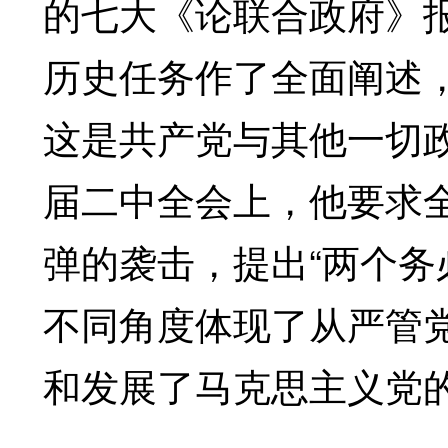
的七大《论联合政府》
历史任务作了全面阐述
这是共产党与其他一切政
届二中全会上，他要求
弹的袭击，提出“两个务
不同角度体现了从严管
和发展了马克思主义党