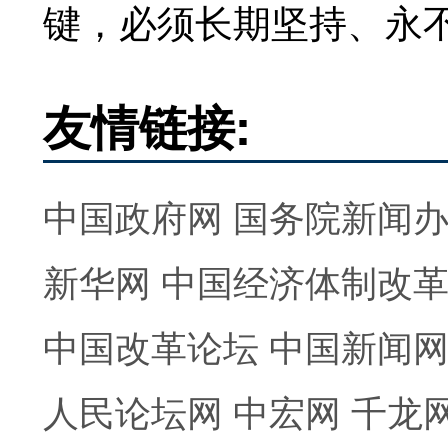
键，必须长期坚持、永
友情链接:
中国政府网
国务院新闻
新华网
中国经济体制改
中国改革论坛
中国新闻
人民论坛网
中宏网
千龙