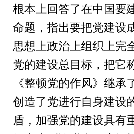
根本上回答了在中国要
命题，指出要把党建设
思想上政治上组织上完
党的建设总目标，把它称
《整顿党的作风》继承
创造了党进行自身建设
盾，加强党的建设具有重