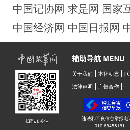
中国记协网
求是网
国家
中国经济网
中国日报网
辅助导航 MENU
关于我们
本社动态
联
法律声明
广告合作
违法和不良信息举报电
扫码加关注
010-68455181