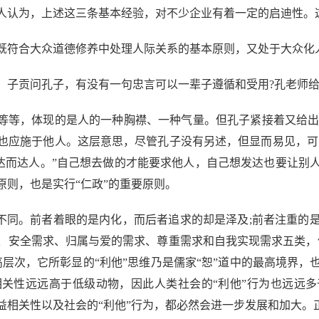
认为，上述这三条基本经验，对不少企业有着一定的启迪性。
符合大众道德修养中处理人际关系的基本原则，又处于大众化
贡问孔子，有没有一句忠言可以一辈子遵循和受用?孔老师给出
等，体现的是人的一种胸襟、一种气量。但孔子紧接着又给出了
也应施于他人。这层意思，尽管孔子没有另述，但显而易见，可
欲达而达人。”自己想去做的才能要求他人，自己想发达也要让别
则，也是实行“仁政”的重要原则。
不同。前者着眼的是内化，而后者追求的却是泽及;前者注重的
、安全需求、归属与爱的需求、尊重需求和自我实现需求五类，
层次，它所彰显的“利他”思维乃是儒家“恕”道中的最高境界
关性远远高于低级动物，因此人类社会的“利他”行为也远远
相关性以及社会的“利他”行为，都必然会进一步发展和加大。