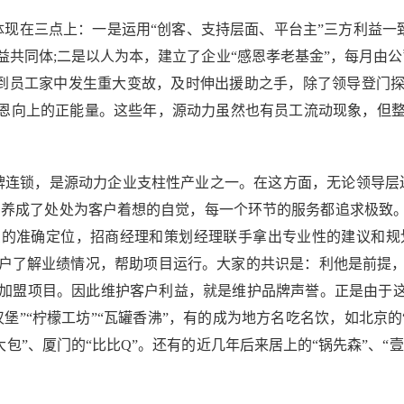
在三点上：一是运用“创客、支持层面、平台主”三方利益一致的
共同体;二是以人为本，建立了企业“感恩孝老基金”，每月由
遇到员工家中发生重大变故，及时伸出援助之手，除了领导登门
感恩向上的正能量。这些年，源动力虽然也有员工流动现象，但
连锁，是源动力企业支柱性产业之一。在这方面，无论领导层还
践中养成了处处为客户着想的自觉，每一个环节的服务都追求极致
的准确定位，招商经理和策划经理联手拿出专业性的建议和规划
户了解业绩情况，帮助项目运行。大家的共识是：利他是前提
加盟项目。因此维护客户利益，就是维护品牌声誉。正是由于这
堡”“柠檬工坊”“瓦罐香沸”，有的成为地方名吃名饮，如北京的“
大包”、厦门的“比比Q”。还有的近几年后来居上的“锅先森”、“