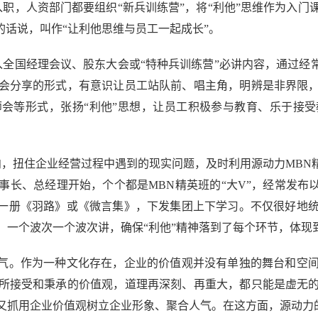
，人资部门都要组织“新兵训练营”，将“利他”思维作为入门
的话说，叫作“让利他思维与员工一起成长”。
国经理会议、股东大会或“特种兵训练营”必讲内容，通过经常
会分享的形式，有意识让员工站队前、唱主角，明辨是非界限
会等形式，张扬“利他”思想，让员工积极参与教育、乐于接
扭住企业经营过程中遇到的现实问题，及时利用源动力MBN精
长、总经理开始，个个都是MBN精英班的“大V”，经常发布
成一册《羽路》或《微言集》，下发集团上下学习。不仅很好地
，一个波次一个波次讲，确保“利他”精神落到了每个环节，体现
气。作为一种文化存在，企业的价值观并没有单独的舞台和空间
所接受和秉承的价值观，道理再深刻、再重大，都只能是虚无
又抓用企业价值观树立企业形象、聚合人气。在这方面，源动力