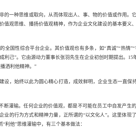
的一种思维或取向，从而体现出人、事、物的价值或作用。它
价值观思维、播扬价值观精神，作为企业文化建设的基本要义
性综合平台企业。其价值观也有多条，如“真诚”“热情”“学
完成利己”。它由源动力董事长张羽先生在企业初创时期提出。1
播洒利他精神。”
设，始终以此为圆心精心打造，成效鲜明，企业生态一直保持了
不断灌输。任何企业的价值观，都是不可能在员工中自发产生的
企业的行为方式和精神力量，正所谓的“以文化人”。这里体现
抓“利他”思维灌输中，有三个基本做法：