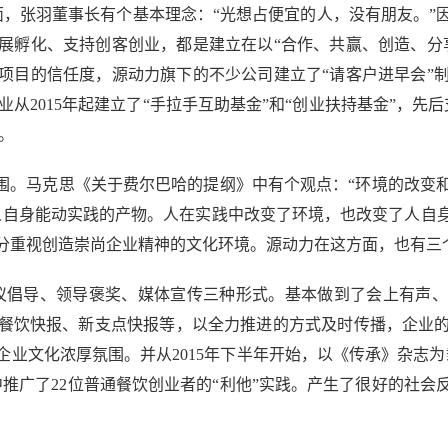
张羽董事长有个基本理念：“光想占便宜的人，没有朋友。”
展孵化、支持创客创业，都是建立在以“合作、共赢、创造、分
项目的信任度，源动力旗下的不少公司建立了“请客户进早会”
业从2015年起建立了“手拉手互助基金”和“创业扶持基金”，先
。
。马克思《关于费尔巴哈的提纲》中有个观点：“环境的改变
人自身能动实践的产物。人在实践中改变了环境，也改变了人自
分重视创造崇尚企业精神的文化环境。源动力在这方面，也有三
议倡导、领导褒奖、媒体宣传三种形式。基本做到了会上有声、
餐饮快报、新支点快报等，以全力推进的方式及时传播，企业
业文化浓厚氛围。并从2015年下半年开始，以《传承》杂志
推广了22位普通餐饮创业者的“利他”实践。产生了很好的社