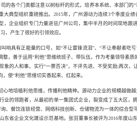
司的各个门类都注意以树标杆的形式，培养本系统、本部门的“
重大典型组织重磅推出。2015年，广州源动力连续3个季度业
典型，企业组织专门力量进驻广州公司，集中半月的时间现地跟
学习，产生了很好的引领效应。
响具有正能量的口号，如“不让雷锋流泪”、“不让奉献者吃亏”、
调整，善于运用“利他”思维统班子、带队伍，作为考量领导素质
象的人和事，实行“一票否决”，不评先进、不受奖励;再次，
向，使“利他”思维切实香起来、红起来。
地培植利他思维，传播利他精神。源动力企业的规模越做越大
行业的领跑者，从最初的单一集团式企业，裂变成了五大区，
理咨询、餐饮连锁经营、网络科技创新、仓储物流为一体的综合
山东省企业文化建设示范基地。张羽董事长被评为2016年度山