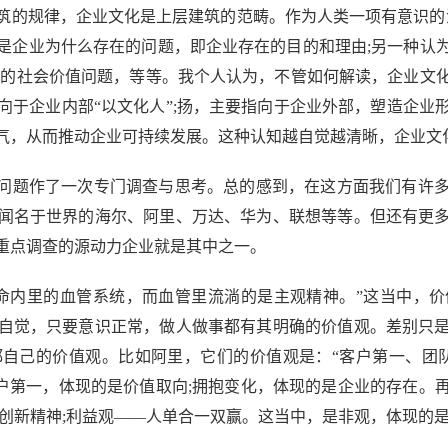
的规律，企业文化是上层建筑的范畴。作为人类一项有意识的活
是企业为什么存在的问题，即企业存在的目的和理由;另一种认
业的社会价值问题，等等。我个人认为，不管如何解读，企业文
向于企业内部“以文化人”;扬，主要指向于企业外部，塑造企业
气，从而推动企业可持续发展。这种认知越自觉越清晰，企业文
问题作了一次专门调查与思考。总的感到，在这方面我们有许多
闻名于世界的海尔、阿里、万达、华为、联想等等。但还有更
重点调查的源动力企业就是其中之一。
内里的血管系统，而血管里流淌的是主观精神。”这当中，价
自觉，只要意识正常，做人做事都有其明确的价值观。差别只
自己的价值观。比如阿里，它们的价值观是：“客户第一、团
客户第一，体现的是价值取向;拥抱变化，体现的是企业的存在
创新精神;利益观——人单合一双赢。这当中，是非观，体现的